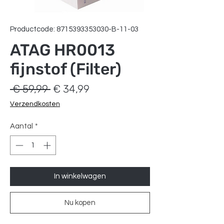
Productcode: 8715393353030-B-11-03
ATAG HR0013
fijnstof (Filter)
Normale
Verkoopprijs
 € 59,99 
€ 34,99
prijs
Verzendkosten
Aantal
*
In winkelwagen
Nu kopen