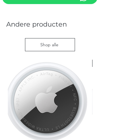
Andere producten
Shop alle
Nieuw met doos