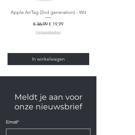
Apple AirTag (2nd generation) - Wit
Normale prijs
Verkoopprijs
€ 36,99
€ 19,99
Verzendkosten
In winkelwagen
Meldt je aan voor
onze nieuwsbrief
Email*