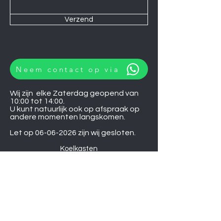
Verzend
Neem contact op via
Wij zijn elke Zaterdag geopend van
10:00 tot 14:00.
U kunt natuurlijk ook op afspraak op
andere momenten langskomen.
Let op
06-06-2026
zijn wij gesloten.
Koelkasten
Afzuigkappen
Ovens
Magnetrons
Vaatwassers