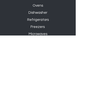
Ovens
Dishwasher
Refrigerators
Freezers
Microwaves
Fans
Cranes
Sinks
accessories
Algemene voorwaarden
Openingstijden
Adres
Nieuwsbrieven
Reviews
FAQ