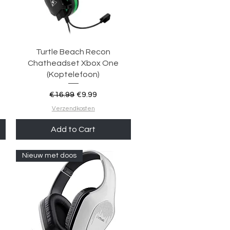
Quick View
O
Turtle Beach Recon
Chatheadset Xbox One
(Koptelefoon)
Regular Price
Sale Price
€16.99
€9.99
Verzendkosten
Add to Cart
Nieuw met doos