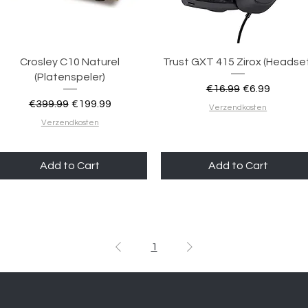
Quick View
Quick View
Crosley C10 Naturel
Trust GXT 415 Zirox (Headse
(Platenspeler)
Regular Price
Sale Price
€16.99
€6.99
Regular Price
Sale Price
€399.99
€199.99
Verzendkosten
Verzendkosten
Add to Cart
Add to Cart
1