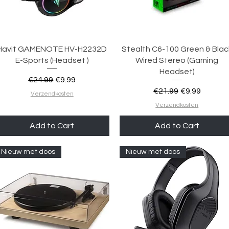
Quick View
Quick View
Havit GAMENOTE HV-H2232D
Stealth C6-100 Green & Blac
E-Sports (Headset )
Wired Stereo (Gaming
Headset)
Regular Price
Sale Price
€24.99
€9.99
Regular Price
Sale Price
€21.99
€9.99
Verzendkosten
Verzendkosten
Add to Cart
Add to Cart
Nieuw met doos
Nieuw met doos