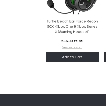
Quick View
Turtle Beach Ear Force Recon
50X -Xbox One & Xbox Series
X (Gaming Headset)
Regular Price
Sale Price
€16.99
€9.99
Verzendkosten
Add to Cart