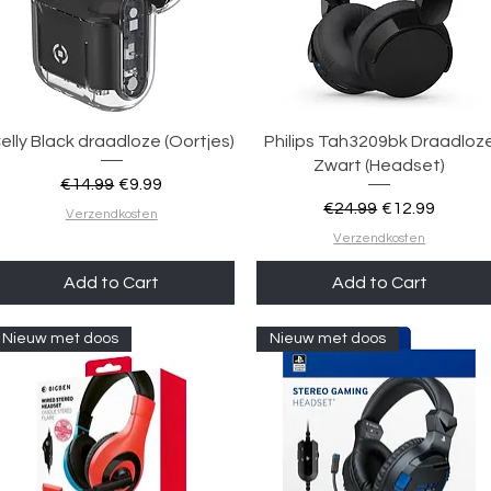
Quick View
Quick View
elly Black draadloze (Oortjes)
Philips Tah3209bk Draadloz
Zwart (Headset)
Regular Price
Sale Price
€14.99
€9.99
Regular Price
Sale Price
€24.99
€12.99
Verzendkosten
Verzendkosten
Add to Cart
Add to Cart
Nieuw met doos
Nieuw met doos