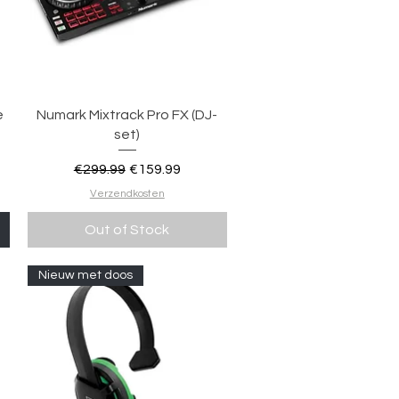
Quick View
e
Numark Mixtrack Pro FX (DJ-
set)
Regular Price
Sale Price
€299.99
€159.99
Verzendkosten
Out of Stock
Nieuw met doos