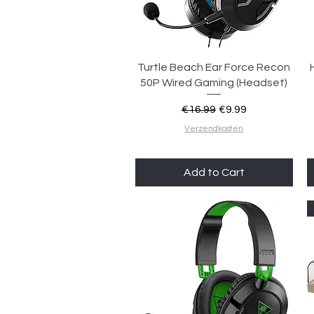
Quick View
Turtle Beach Ear Force Recon
50P Wired Gaming (Headset)
Regular Price
Sale Price
€16.99
€9.99
Verzendkosten
Add to Cart