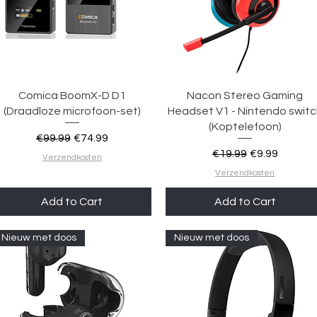
Quick View
Quick View
Comica BoomX-D D1
Nacon Stereo Gaming
(Draadloze microfoon-set)
Headset V1 - Nintendo switc
(Koptelefoon)
Regular Price
Sale Price
€99.99
€74.99
Regular Price
Sale Price
€19.99
€9.99
Verzendkosten
Verzendkosten
Add to Cart
Add to Cart
Nieuw met doos
Nieuw met doos