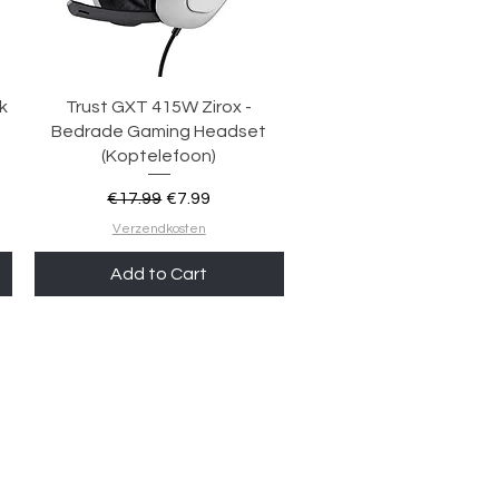
Quick View
k
Trust GXT 415W Zirox -
Bedrade Gaming Headset
(Koptelefoon)
Regular Price
Sale Price
€17.99
€7.99
Verzendkosten
Add to Cart