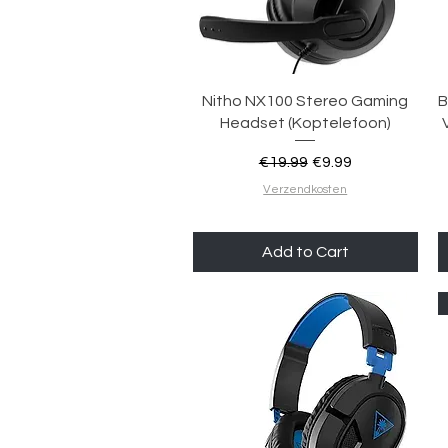
Quick View
Nitho NX100 Stereo Gaming
B
Headset (Koptelefoon)
Regular Price
Sale Price
€19.99
€9.99
Verzendkosten
Add to Cart