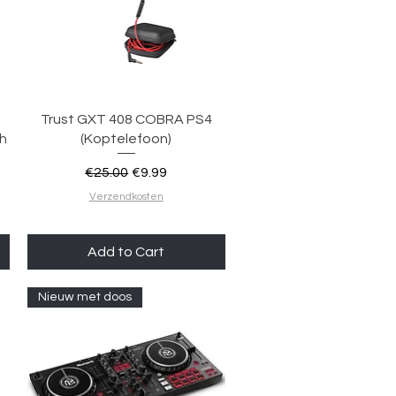
Quick View
Trust GXT 408 COBRA PS4
h
(Koptelefoon)
Regular Price
Sale Price
€25.00
€9.99
Verzendkosten
Add to Cart
Nieuw met doos