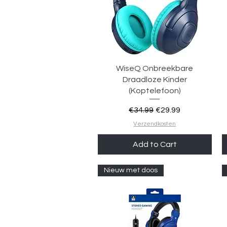
Quick View
WiseQ Onbreekbare
Draadloze Kinder
(Koptelefoon)
Regular Price
Sale Price
€34.99
€29.99
Verzendkosten
Add to Cart
Nieuw met doos