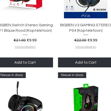
Quick View
Quick View
IGBEN Switch Stereo Gaming
BIGBEN V3 GAMING STERE
V1 Blauw Rood (Koptelefoon)
PS4 (Koptelefoon)
Regular Price
Sale Price
Regular Price
Sale Price
€21.00
€9.99
€22.00
€9.99
Verzendkosten
Verzendkosten
Add to Cart
Add to Cart
Nieuw in doos
Nieuw in doos