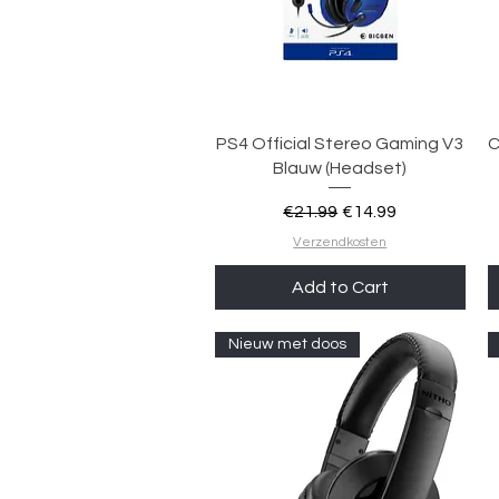
Quick View
PS4 Official Stereo Gaming V3
C
Blauw (Headset)
Regular Price
Sale Price
€21.99
€14.99
Verzendkosten
Add to Cart
Nieuw met doos