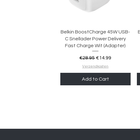
Quick View
Belkin BoostCharge 45W USB-
C Snellader Power Delivery
Fast Charge Wit (Adapter)
Regular Price
Sale Price
€28.95
€14.99
Verzendkosten
Add to Cart