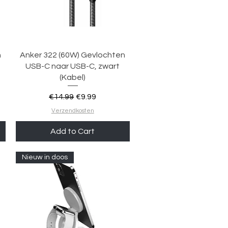
Quick View
n
Anker 322 (60W) Gevlochten
USB-C naar USB-C, zwart
(Kabel)
Regular Price
Sale Price
€14.99
€9.99
Verzendkosten
Add to Cart
Nieuw in doos