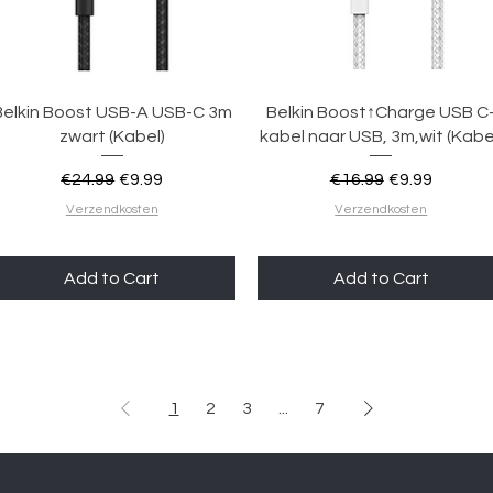
Quick View
Quick View
Belkin Boost USB-A USB-C 3m
Belkin Boost↑Charge USB C
zwart (Kabel)
kabel naar USB, 3m,wit (Kabe
Regular Price
Sale Price
Regular Price
Sale Price
€24.99
€9.99
€16.99
€9.99
Verzendkosten
Verzendkosten
Add to Cart
Add to Cart
1
2
3
...
7