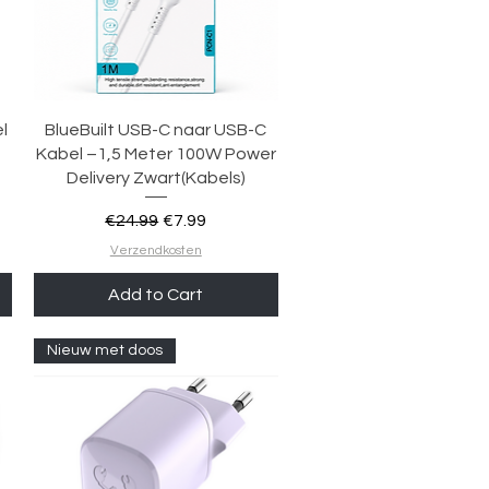
Quick View
l
BlueBuilt USB-C naar USB-C
Kabel –1,5 Meter 100W Power
Delivery Zwart(Kabels)
Regular Price
Sale Price
€24.99
€7.99
Verzendkosten
Add to Cart
Nieuw met doos