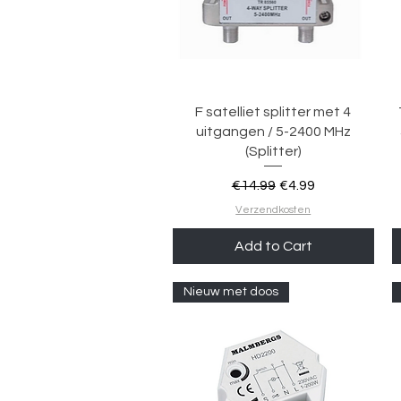
Quick View
F satelliet splitter met 4
uitgangen / 5-2400 MHz
(Splitter)
Regular Price
Sale Price
€14.99
€4.99
Verzendkosten
Add to Cart
Nieuw met doos