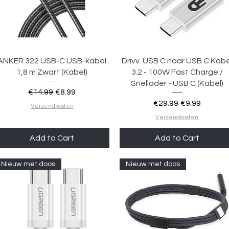
Quick View
Quick View
ANKER 322 USB-C USB-kabel
Drivv. USB C naar USB C Kabe
1,8 m Zwart (Kabel)
3.2 - 100W Fast Charge /
Snellader - USB C (Kabel)
Regular Price
Sale Price
€14.99
€8.99
Regular Price
Sale Price
€29.99
€9.99
Verzendkosten
Verzendkosten
Add to Cart
Add to Cart
Nieuw met doos
Nieuw met doos