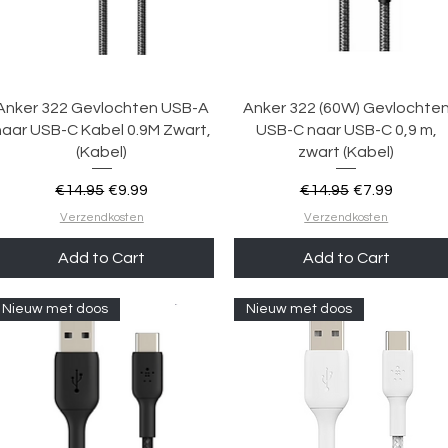
Quick View
Quick View
Anker 322 Gevlochten USB-A
Anker 322 (60W) Gevlochte
naar USB-C Kabel 0.9M Zwart,
USB-C naar USB-C 0,9 m,
(Kabel)
zwart (Kabel)
Regular Price
Sale Price
Regular Price
Sale Price
€14.95
€9.99
€14.95
€7.99
Verzendkosten
Verzendkosten
Add to Cart
Add to Cart
Nieuw met doos
Nieuw met doos