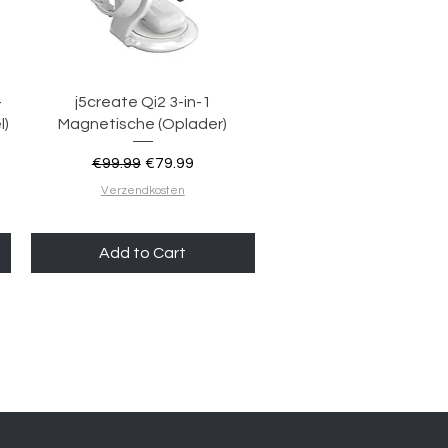
Quick View
-
j5create Qi2 3-in-1
l)
Magnetische (Oplader)
Regular Price
Sale Price
€99.99
€79.99
Verzendkosten
Add to Cart