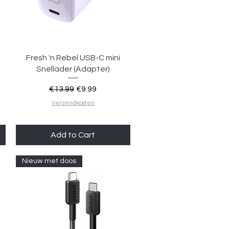
Quick View
Fresh 'n Rebel USB-C mini
Snellader (Adapter)
Regular Price
Sale Price
€13.99
€9.99
Verzendkosten
Add to Cart
Nieuw met doos