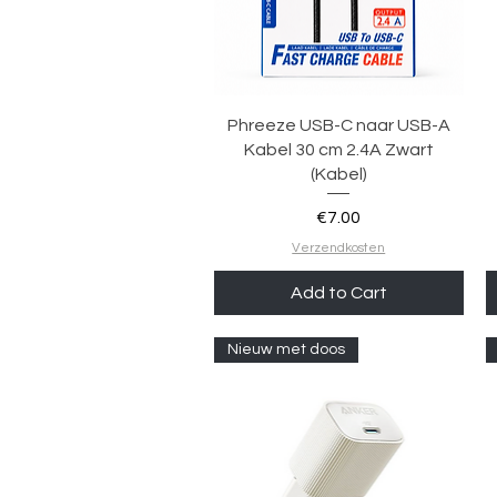
Quick View
Phreeze USB-C naar USB-A
Kabel 30 cm 2.4A Zwart
(Kabel)
Price
€7.00
Verzendkosten
Add to Cart
Nieuw met doos