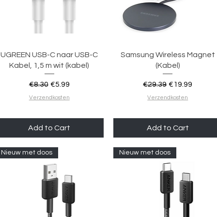
Quick View
Quick View
UGREEN USB-C naar USB-C
Samsung Wireless Magnet
Kabel, 1,5 m wit (kabel)
(Kabel)
Regular Price
Sale Price
Regular Price
Sale Price
€8.30
€5.99
€29.39
€19.99
Verzendkosten
Verzendkosten
Add to Cart
Add to Cart
Nieuw met doos
Nieuw met doos