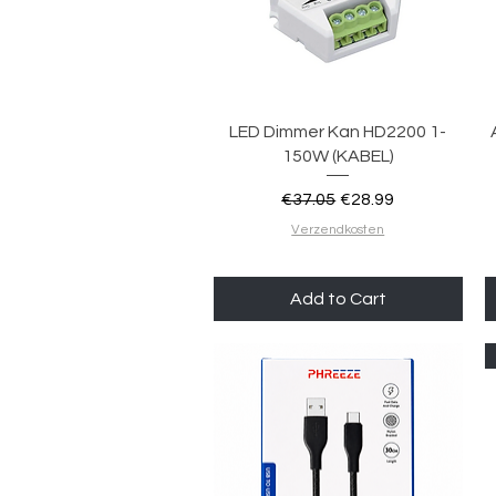
Quick View
LED Dimmer Kan HD2200 1-
150W (KABEL)
Regular Price
Sale Price
€37.05
€28.99
Verzendkosten
Add to Cart