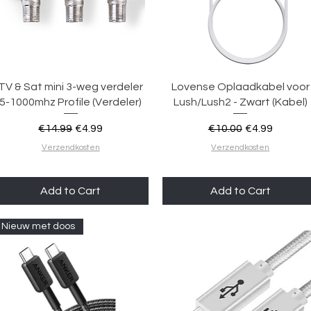
Quick View
Quick View
TV & Sat mini 3-weg verdeler
Lovense Oplaadkabel voor
5-1000mhz Profile (Verdeler)
Lush/Lush2 - Zwart (Kabel)
Regular Price
Sale Price
Regular Price
Sale Price
€14.99
€4.99
€10.00
€4.99
Verzendkosten
Verzendkosten
Add to Cart
Add to Cart
Nieuw met doos