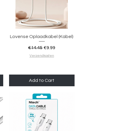
Quick View
Lovense Oplaadkabel (Kabel)
Regular Price
Sale Price
€14.45
€9.99
Verzendkosten
Add to Cart