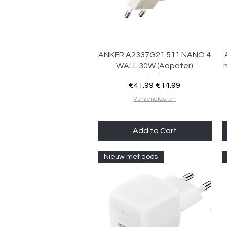
Quick View
ANKER A2337G21 511 NANO 4
WALL 30W (Adpater)
Regular Price
Sale Price
€41.99
€14.99
Verzendkosten
Add to Cart
Nieuw met doos