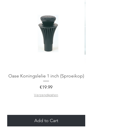
Oase Koningslelie 1 inch (Sproeikop)
Spigen EZ Fit GLAS.
Price
€19.99
Verzendkosten
Add to Cart