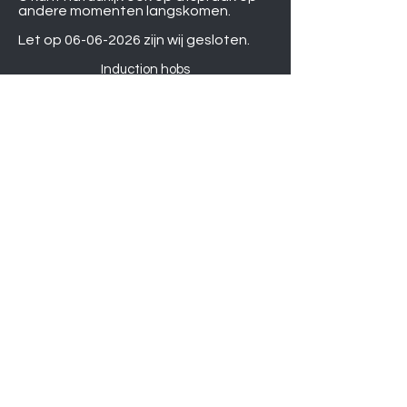
andere momenten langskomen.
Let op
06-06-2026
zijn wij gesloten.
Induction hobs
Extractor hoods
Washing machines
Warming drawers
TVs
Air conditioners
Gourmet sets
Microwaves
DVD players
Humidifiers
Printers
Shower sets
Gas hobs