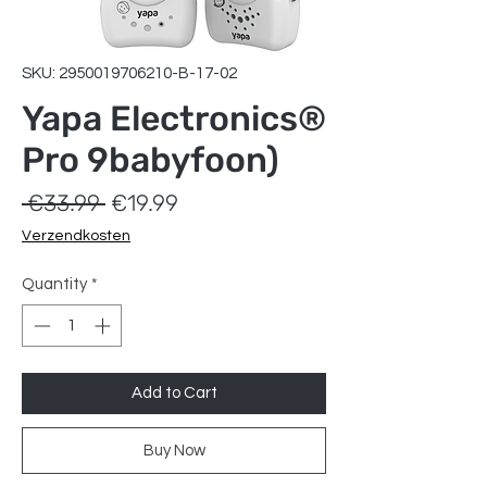
SKU: 2950019706210-B-17-02
Yapa Electronics®
Pro 9babyfoon)
Regular
Sale
 €33.99 
€19.99
Price
Price
Verzendkosten
Quantity
*
Add to Cart
Buy Now