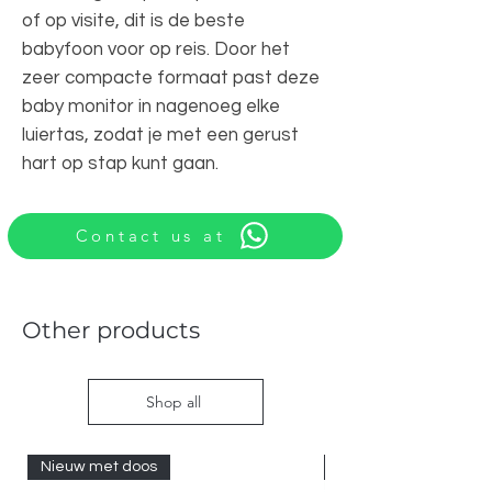
of op visite, dit is de beste
babyfoon voor op reis. Door het
zeer compacte formaat past deze
baby monitor in nagenoeg elke
luiertas, zodat je met een gerust
hart op stap kunt gaan.
Contact us at
Other products
Shop all
Nieuw met doos
Nieuw met doos