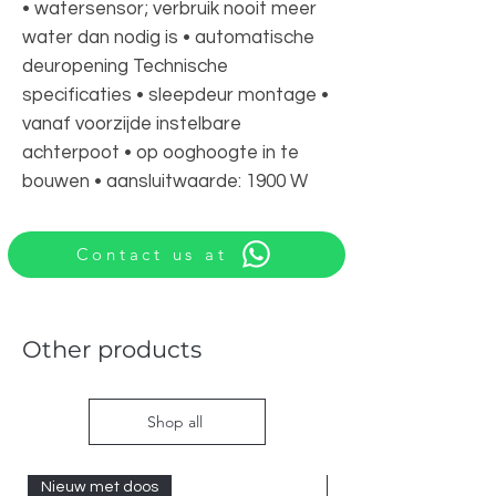
• watersensor; verbruik nooit meer
water dan nodig is • automatische
deuropening Technische
specificaties • sleepdeur montage •
vanaf voorzijde instelbare
achterpoot • op ooghoogte in te
bouwen • aansluitwaarde: 1900 W
Contact us at
Other products
Shop all
Nieuw met doos
Nieuw met doos