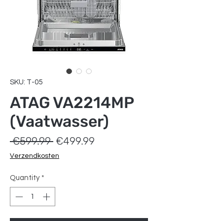
SKU: T-05
ATAG VA2214MP
(Vaatwasser)
Regular
Sale
 €599.99 
€499.99
Price
Price
Verzendkosten
Quantity
*