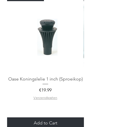
Oase Koningslelie 1 inch (Sproeikop)
Spigen EZ Fit GLAS.
Price
€19.99
Verzendkosten
Add to Cart