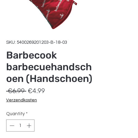
SKU: 5400269201203-B-18-03
Barbecook
barbecuehandsch
oen (Handschoen)
Regular
Sale
 €6.99 
€4.99
Price
Price
Verzendkosten
Quantity
*