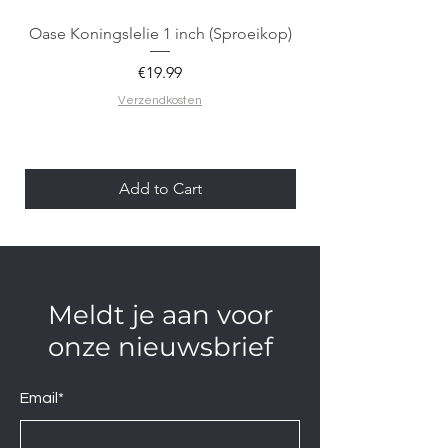
Oase Koningslelie 1 inch (Sproeikop)
Spigen EZ Fit GLAS.
Price
€19.99
Verzendkosten
Add to Cart
Meldt je aan voor
onze nieuwsbrief
Email*