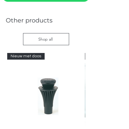
Other products
Shop all
Nieuw met doos
Nieuw met doos