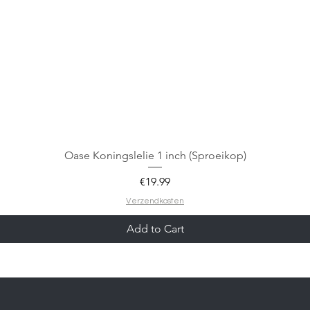
Oase Koningslelie 1 inch (Sproeikop)
Price
€19.99
Verzendkosten
Add to Cart