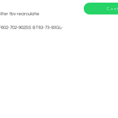
Cont
lter tbv recirculatie
F602-702-902SS BT63-73-93GL-