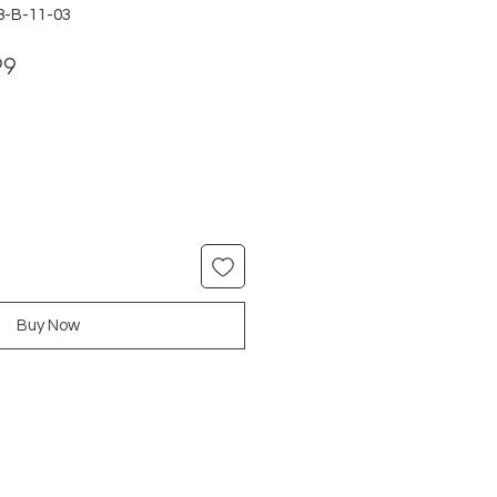
8-B-11-03
ar
Sale
99
Price
Buy Now