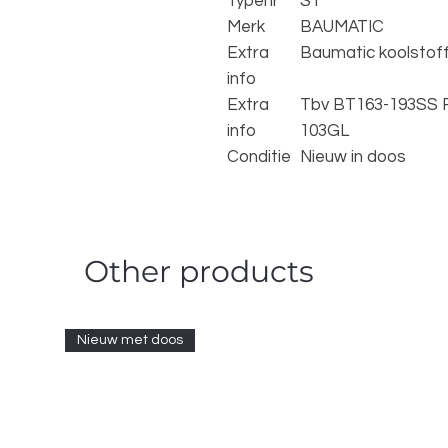
Typenr
S1
Merk
BAUMATIC
Extra
Baumatic koolstoffi
info
Extra
Tbv BT163-193SS 
info
103GL
Conditie
Nieuw in doos
Other products
Nieuw met doos