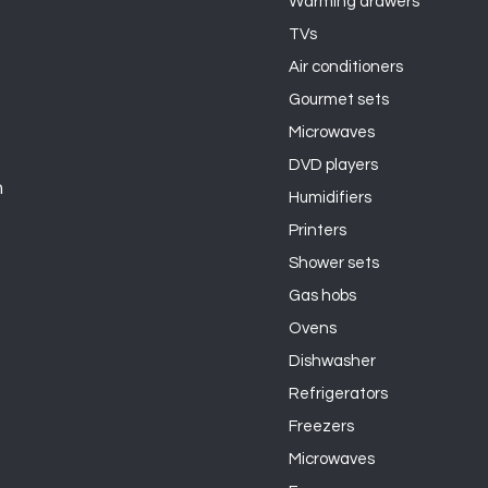
Warming drawers
TVs
Air conditioners
Gourmet sets
Microwaves
DVD players
n
Humidifiers
Printers
Shower sets
Gas hobs
Ovens
Dishwasher
Refrigerators
Freezers
Microwaves