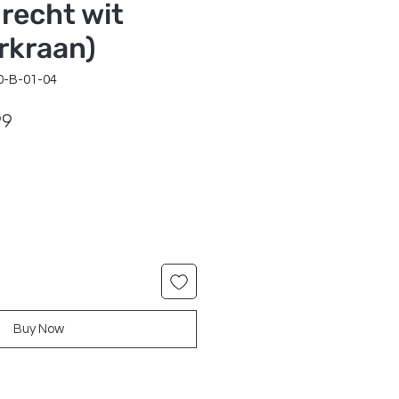
 recht wit
rkraan)
0-B-01-04
ar
Sale
99
Price
Buy Now