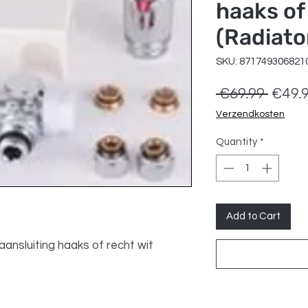
haaks of
(Radiato
SKU: 871749306821
Regul
 €69.99 
€49.
Price
Verzendkosten
Quantity
*
Add to Cart
ansluiting haaks of recht wit