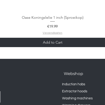
Oase Koningslelie 1 inch (Sproeikop)
Price
€19.99
Verzendkosten
Add to Cart
Webshop
Induction hobs
Extractor hoods
Washing machines