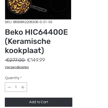
SKU: 8690842206306-S-01-03
Beko HIC64400E
(Keramische
kookplaat)
Regular
Sale
 €277.00 
€149.99
Price
Price
Verzendkosten
Quantity
*
Add to Cart