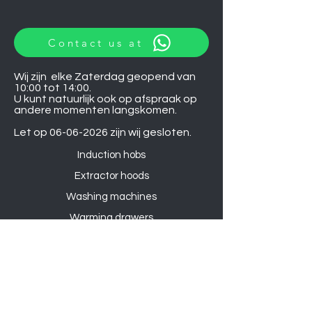
Contact us at
Wij zijn elke Zaterdag geopend van
10:00 tot 14:00.
U kunt natuurlijk ook op afspraak op
andere momenten langskomen.
Let op
06-06-2026
zijn wij gesloten.
Induction hobs
Extractor hoods
Washing machines
Warming drawers
TVs
Air conditioners
Gourmet sets
Microwaves