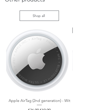
Shop all
Nieuw met doos
Apple AirTag (2nd generation) - Wit
Regular Price
Sale Price