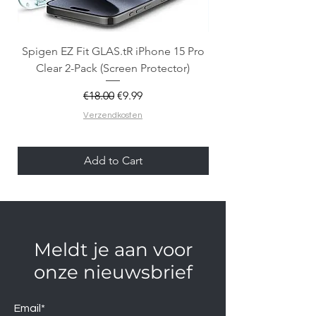
Spigen EZ Fit GLAS.tR iPhone 15 Pro
OtterBox React Mag
Clear 2-Pack (Screen Protector)
Regular Price
Sale Price
€18.00
€9.99
Verzendkosten
Add to Cart
Meldt je aan voor
onze nieuwsbrief
Email*