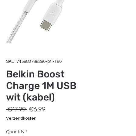
SKU: 745883788286-ptl-186
Belkin Boost
Charge 1M USB
wit (kabel)
Regular
Sale
 €17.99 
€6.99
Price
Price
Verzendkosten
Quantity
*