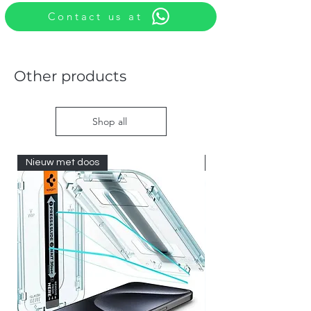
Contact us at
Other products
Shop all
Nieuw met doos
Nieuw met doos