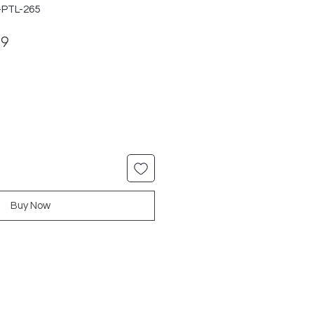
-PTL-265
ar
Sale
99
Price
Buy Now