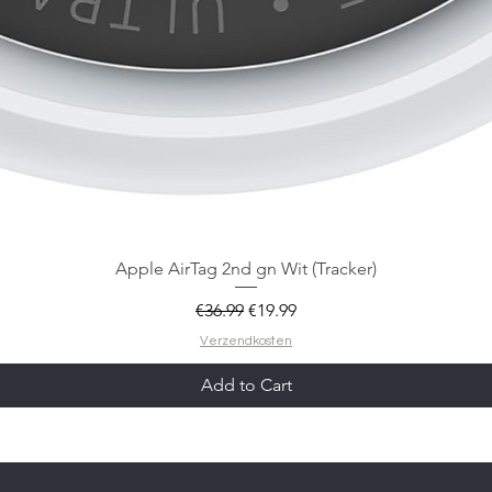
Apple AirTag 2nd gn Wit (Tracker)
Regular Price
Sale Price
€36.99
€19.99
Verzendkosten
Add to Cart