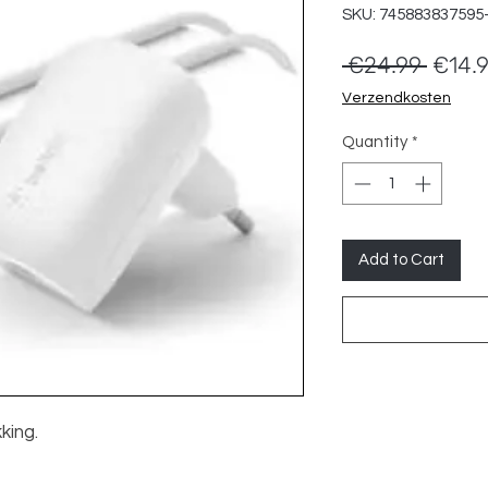
SKU: 745883837595
Regul
 €24.99 
€14.
Price
Verzendkosten
Quantity
*
Add to Cart
king.