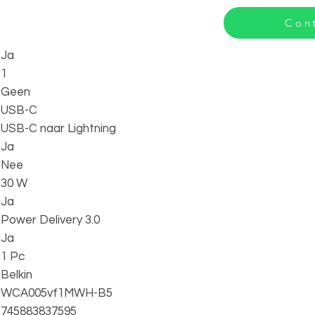
Cont
Ja
1
Geen
USB-C
USB-C naar Lightning
Ja
Nee
30 W
Ja
Power Delivery 3.0
Ja
1 Pc
Belkin
WCA005vf1MWH-B5
745883837595