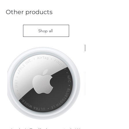
Other products
Shop all
Nieuw met doos