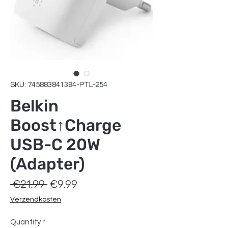
SKU: 745883841394-PTL-254
Belkin
Boost↑Charge
USB-C 20W
(Adapter)
Regular
Sale
 €21.99 
€9.99
Price
Price
Verzendkosten
Quantity
*