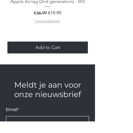
Apple AirTag (2nd generation) - Wit
Regular Price
Sale Price
€36.99
€19.99
Verzendkosten
Add to Cart
Meldt je aan voor
onze nieuwsbrief
Email*