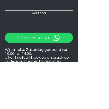
Verzend
Contact us at
Wij zijn elke Zaterdag geopend van
10:00 tot 14:00.
U kunt natuurlijk ook op afspraak op
andere momenten langskomen.
Let op
06-06-2026
zijn wij gesloten.
Induction hobs
Extractor hoods
Washing machines
Warming drawers
TVs