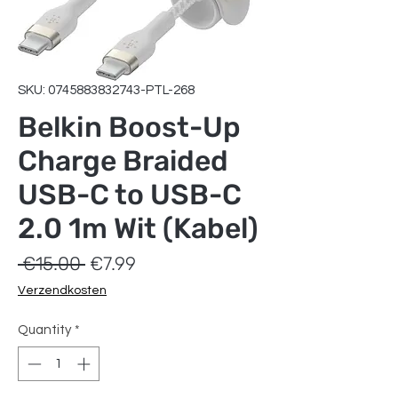
SKU: 0745883832743-PTL-268
Belkin Boost-Up
Charge Braided
USB-C to USB-C
2.0 1m Wit (Kabel)
Regular
Sale
 €15.00 
€7.99
Price
Price
Verzendkosten
Quantity
*