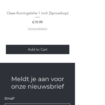
Oase Koningslelie 1 inch (Sproeikop)
Spigen EZ Fit GLAS.
Price
€19.99
Verzendkosten
Add to Cart
Meldt je aan voor
onze nieuwsbrief
Email*