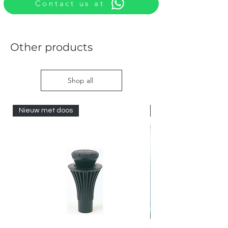
Contact us at
Other products
Shop all
Nieuw met doos
Nieuw met doos