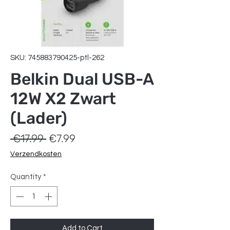
SKU: 745883790425-ptl-262
Belkin Dual USB-A
12W X2 Zwart
(Lader)
Regular
Sale
 €17.99 
€7.99
Price
Price
Verzendkosten
Quantity
*
Add to Cart