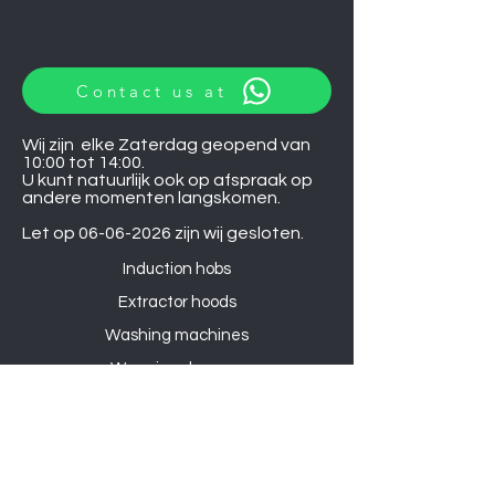
Contact us at
Wij zijn elke Zaterdag geopend van
10:00 tot 14:00.
U kunt natuurlijk ook op afspraak op
andere momenten langskomen.
Let op
06-06-2026
zijn wij gesloten.
Induction hobs
Extractor hoods
Washing machines
Warming drawers
TVs
Air conditioners
Gourmet sets