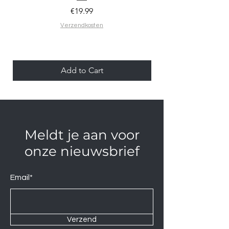
Price
€19.99
Verzendkosten
Add to Cart
Meldt je aan voor
onze nieuwsbrief
Email*
Verzend