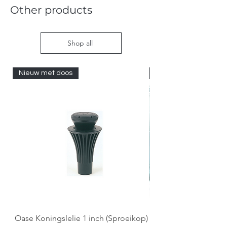
Other products
Shop all
Nieuw met doos
Nieuw met doos
Oase Koningslelie 1 inch (Sproeikop)
Spigen EZ Fit GLAS.