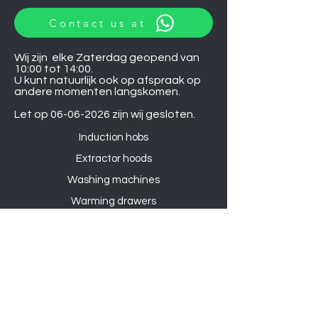
Contact us at
Wij zijn elke Zaterdag geopend van
10:00 tot 14:00.
U kunt natuurlijk ook op afspraak op
andere momenten langskomen.
Let op
06-06-2026
zijn wij gesloten.
Induction hobs
Extractor hoods
Washing machines
Warming drawers
TVs
Air conditioners
Gourmet sets
Microwaves
DVD players