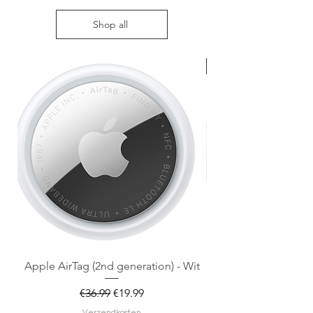
Shop all
Nieuw met doos
Apple AirTag (2nd generation) - Wit
Regular Price
Sale Price
€36.99
€19.99
Verzendkosten