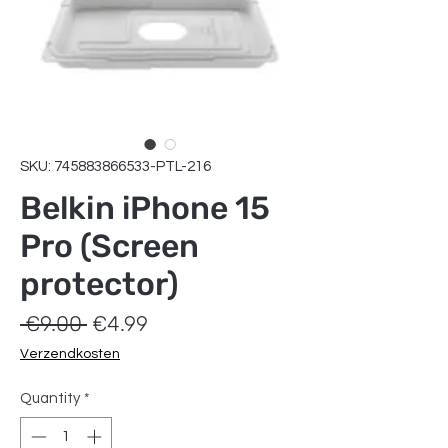
SKU: 745883866533-PTL-216
Belkin iPhone 15
Pro (Screen
protector)
Regular
Sale
 €9.00 
€4.99
Price
Price
Verzendkosten
Quantity
*