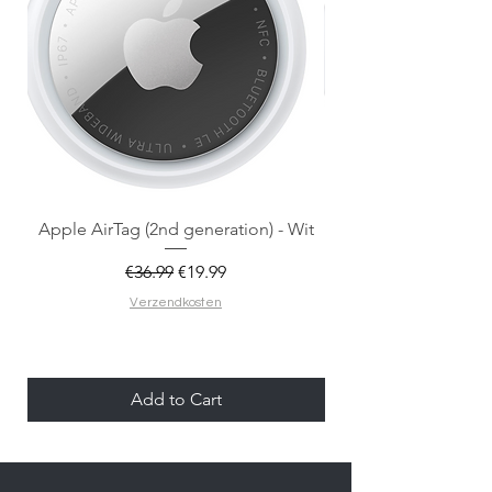
Apple AirTag (2nd generation) - Wit
Regular Price
Sale Price
€36.99
€19.99
Verzendkosten
Add to Cart