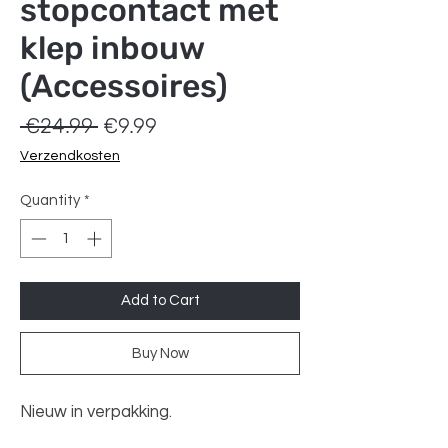
stopcontact met
klep inbouw
(Accessoires)
Regular
Sale
 €24.99 
€9.99
Price
Price
Verzendkosten
Quantity
*
Add to Cart
Buy Now
Nieuw in verpakking.