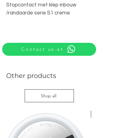
Stopcontact met klep inbouw
/randaarde serie S1 creme.
Contact us at
Other products
Shop all
Nieuw met doos