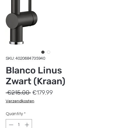
SKU: 4020684735940
Blanco Linus
Zwart (Kraan)
Regular
Sale
 €215.00 
€179.99
Price
Price
Verzendkosten
Quantity
*