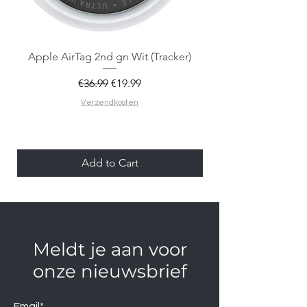
Apple AirTag 2nd gn Wit (Tracker)
Apple AirTag 2nd gen
Regular Price
Sale Price
€36.99
€19.99
Verzendkosten
Add to Cart
Meldt je aan voor
onze nieuwsbrief
Email*