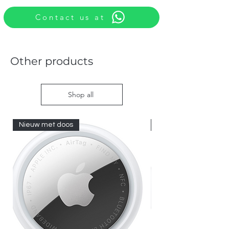
Contact us at
Other products
Shop all
Nieuw met doos
Nieuw met doos