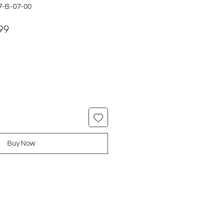
7-B-07-00
ar
Sale
99
Price
Buy Now