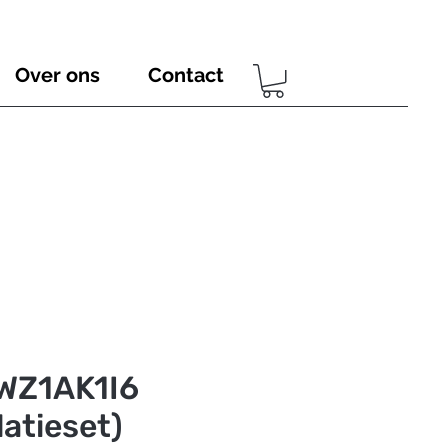
Over ons
Contact
WZ1AK1I6
latieset)