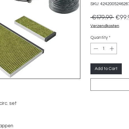
SKU: 424200524626
Regul
 €179.99 
€99.
Price
Verzendkosten
Quantity
*
Add to Cart
circ. set
kappen