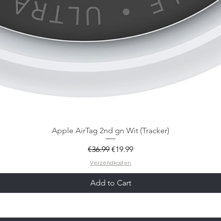
Apple AirTag 2nd gn Wit (Tracker)
Regular Price
Sale Price
€36.99
€19.99
Verzendkosten
Add to Cart