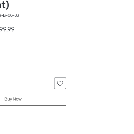
t)
3-B-06-03
ular
Sale
99.99
ce
Price
Buy Now