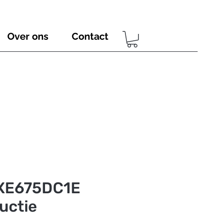
Over ons
Contact
XE675DC1E
ductie