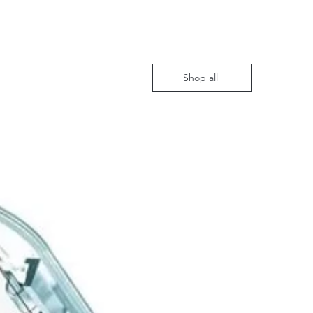
Shop all
Nieuw m