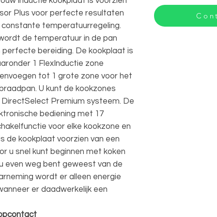
 inductie kookplaat is voorzien
or Plus voor perfecte resultaten
Cont
 constante temperatuurregeling.
 wordt de temperatuur in de pan
perfecte bereiding. De kookplaat is
aronder 1 FlexInductie zone
nvoegen tot 1 grote zone voor het
 braadpan. U kunt de kookzones
 DirectSelect Premium systeem. De
ektronische bediening met 17
chakelfunctie voor elke kookzone en
s de kookplaat voorzien van een
r u snel kunt beginnen met koken
 u even weg bent geweest van de
arneming wordt er alleen energie
wanneer er daadwerkelijk een
topcontact