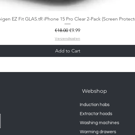
igen EZ Fit GLAS.tR iPhone 15 Pro Clear 2-Pack (Screen Protect
Regular Price
Sale Price
€18.00
€9.99
Verzendkosten
Add to Cart
Webshop
Induction hobs
Extractor hoods
Washing machines
Warming drawers