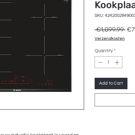
Kookplaa
SKU: 424200284900
Reg
 €1,099.99 
€7
Pri
Verzendkosten
Quantity
*
Add to Cart