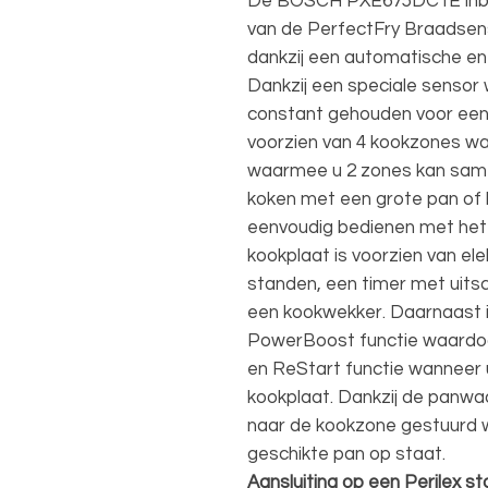
De BOSCH PXE675DC1E inbouw
van de PerfectFry Braadsens
dankzij een automatische en
Dankzij een speciale sensor
constant gehouden voor een 
voorzien van 4 kookzones wa
waarmee u 2 zones kan same
koken met een grote pan of
eenvoudig bedienen met het
kookplaat is voorzien van el
standen, een timer met uits
een kookwekker. Daarnaast i
PowerBoost functie waardoo
en ReStart functie wanneer
kookplaat. Dankzij de panwa
naar de kookzone gestuurd 
geschikte pan op staat.
Aansluiting op een Perilex s