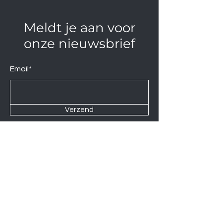
Meldt je aan voor
onze nieuwsbrief
Email*
Verzend
Contact us at
Wij zijn elke Zaterdag geopend van
10:00 tot 14:00.
U kunt natuurlijk ook op afspraak op
andere momenten langskomen.