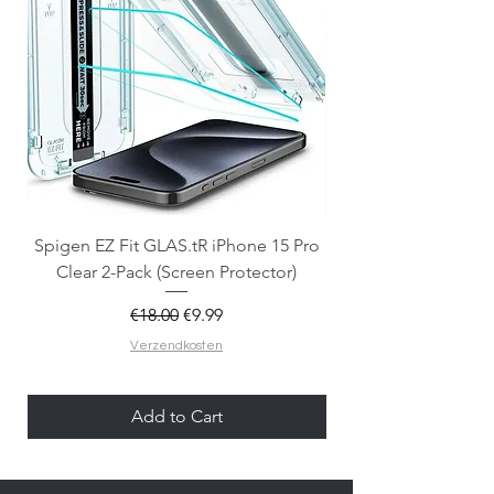
Spigen EZ Fit GLAS.tR iPhone 15 Pro
OtterBox React Mag
Clear 2-Pack (Screen Protector)
Regular Price
Sale Price
€18.00
€9.99
Verzendkosten
Add to Cart