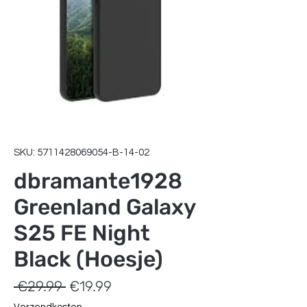
SKU: 5711428069054-B-14-02
dbramante1928
Greenland Galaxy
S25 FE Night
Black (Hoesje)
Regular
Sale
 €29.99 
€19.99
Price
Price