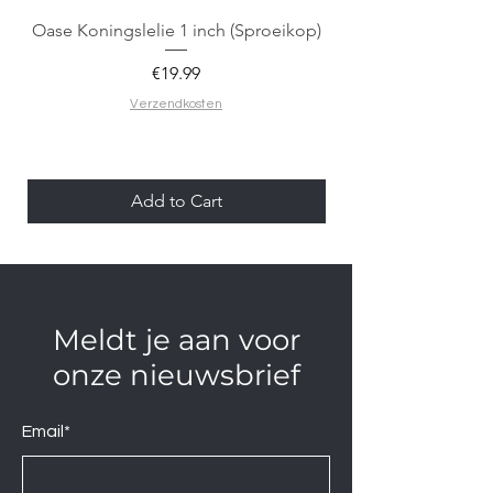
Oase Koningslelie 1 inch (Sproeikop)
Spigen EZ Fit GLAS.
Price
€19.99
Verzendkosten
Add to Cart
Meldt je aan voor
onze nieuwsbrief
Email*