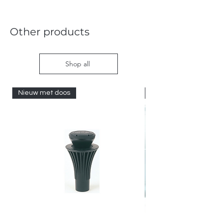
Other products
Shop all
Nieuw met doos
Nieuw met doos