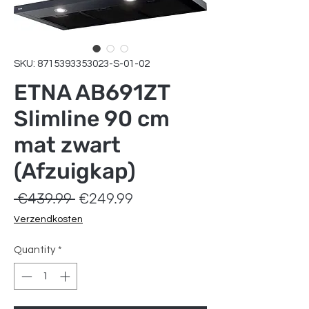
SKU: 8715393353023-S-01-02
ETNA AB691ZT
Slimline 90 cm
mat zwart
(Afzuigkap)
Regular
Sale
 €439.99 
€249.99
Price
Price
Verzendkosten
Quantity
*