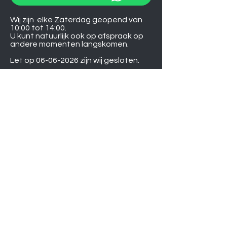
Wij zijn elke Zaterdag geopend van
10:00 tot 14:00.
U kunt natuurlijk ook op afspraak op
andere momenten langskomen.
Let op
06-06-2026
zijn wij gesloten.
Induction hobs
Extractor hoods
Washing machines
Warming drawers
TVs
Air conditioners
Gourmet sets
Microwaves
DVD players
Humidifiers