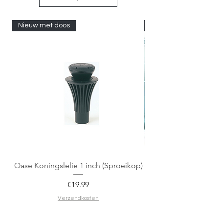
Nieuw met doos
Nieuw met doos
Oase Koningslelie 1 inch (Sproeikop)
Spigen EZ Fit GLAS.
Price
€19.99
Verzendkosten