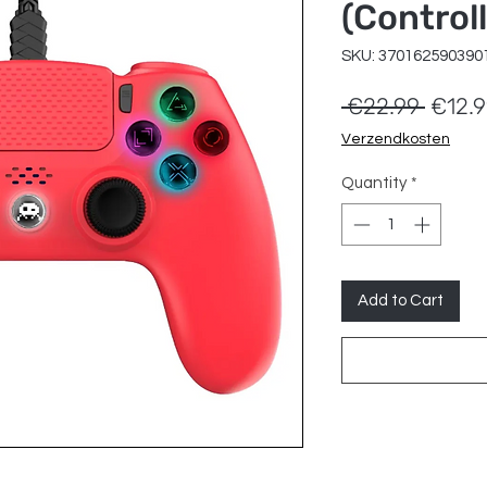
(Controll
SKU: 370162590390
Regul
 €22.99 
€12.
Price
Verzendkosten
Quantity
*
Add to Cart