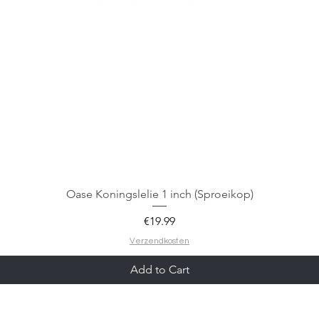
Oase Koningslelie 1 inch (Sproeikop)
Price
€19.99
Verzendkosten
Add to Cart