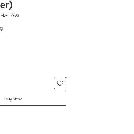
er)
1-B-17-03
ar
Sale
99
Price
Buy Now