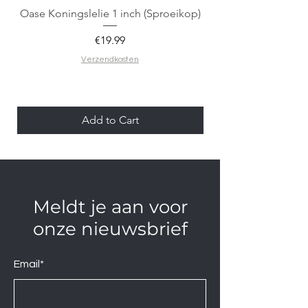
Oase Koningslelie 1 inch (Sproeikop)
Spigen EZ Fit GLAS.
Price
€19.99
Verzendkosten
Add to Cart
Meldt je aan voor
onze nieuwsbrief
Email*