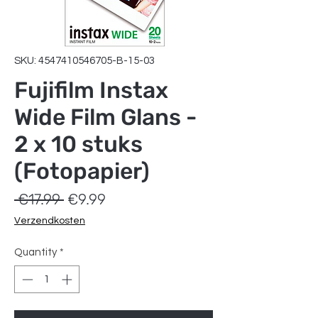
SKU: 4547410546705-B-15-03
Fujifilm Instax
Wide Film Glans -
2 x 10 stuks
(Fotopapier)
Regular
Sale
 €17.99 
€9.99
Price
Price
Verzendkosten
Quantity
*