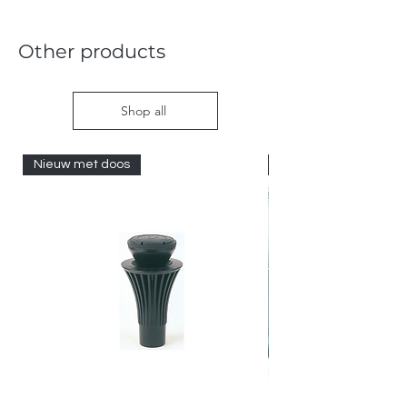
Other products
Shop all
Nieuw met doos
Nieuw met doos