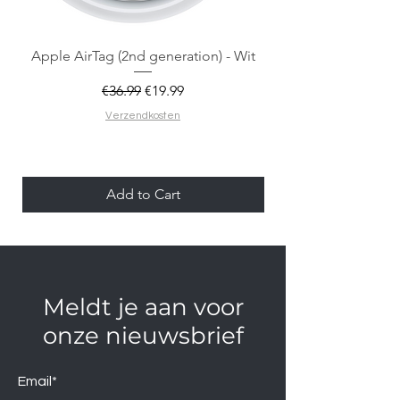
Apple AirTag (2nd generation) - Wit
Regular Price
Sale Price
€36.99
€19.99
Verzendkosten
Add to Cart
Meldt je aan voor
onze nieuwsbrief
Email*