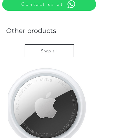
Contact us at
Other products
Shop all
Nieuw met doos