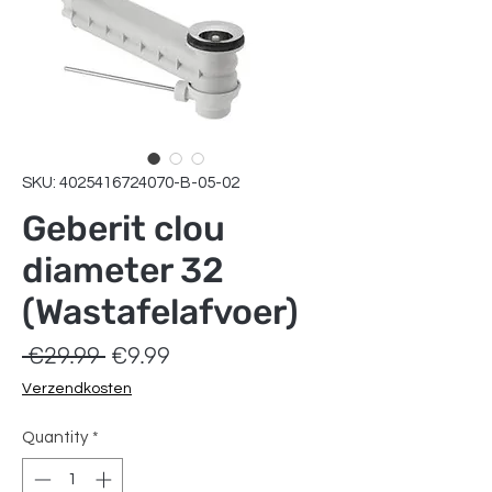
SKU: 4025416724070-B-05-02
Geberit clou
diameter 32
(Wastafelafvoer)
Regular
Sale
 €29.99 
€9.99
Price
Price
Verzendkosten
Quantity
*