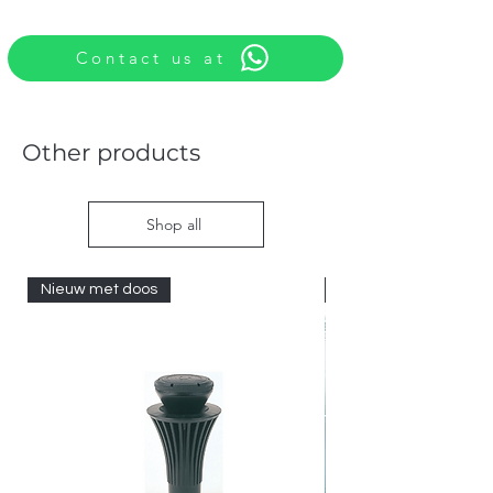
Contact us at
Other products
Shop all
Nieuw met doos
Nieuw met doos