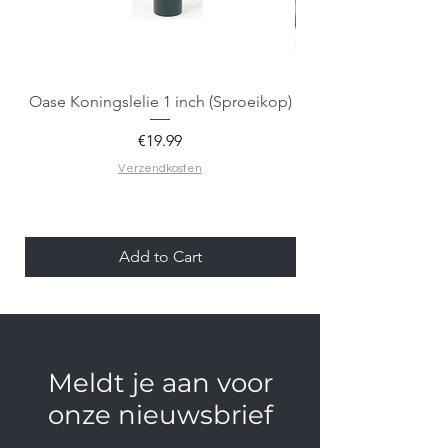
Oase Koningslelie 1 inch (Sproeikop)
Spigen EZ Fit GLAS.
Price
€19.99
Verzendkosten
Add to Cart
Meldt je aan voor
onze nieuwsbrief