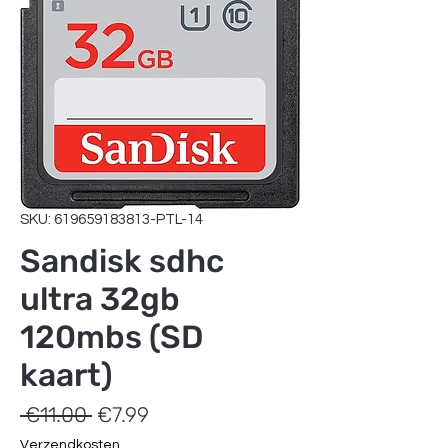
SKU: 619659183813-PTL-14
Sandisk sdhc
ultra 32gb
120mbs (SD
kaart)
Regular
Sale
 €11.00 
€7.99
Price
Price
Verzendkosten