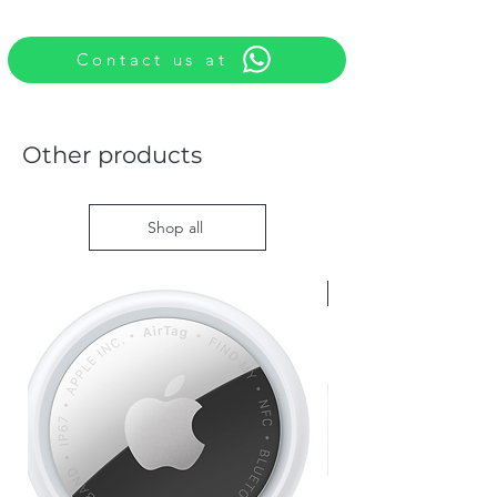
Contact us at
Other products
Shop all
Nieuw met doos