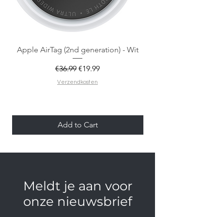
Apple AirTag (2nd generation) - Wit
Regular Price
Sale Price
€36.99
€19.99
Verzendkosten
Add to Cart
Meldt je aan voor
onze nieuwsbrief