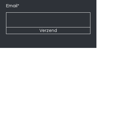
Email*
Verzend
Contact us at
Wij zijn elke Zaterdag geopend van
10:00 tot 14:00.
U kunt natuurlijk ook op afspraak op
andere momenten langskomen.
Let op
06-06-2026
zijn wij gesloten.
Induction hobs
Extractor hoods
Washing machines