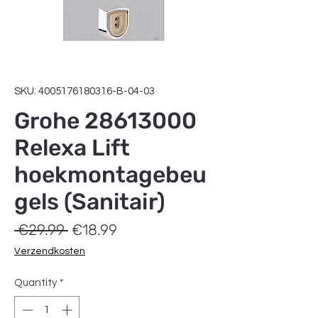
SKU: 4005176180316-B-04-03
Grohe 28613000
Relexa Lift
hoekmontagebeu
gels (Sanitair)
Regular
Sale
 €29.99 
€18.99
Price
Price
Verzendkosten
Quantity
*