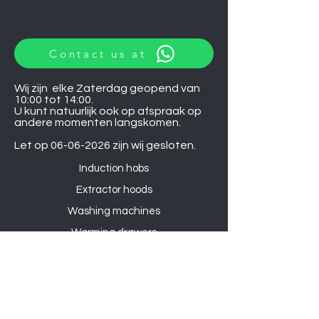
Contact us at
Wij zijn elke Zaterdag geopend van
10:00 tot 14:00.
U kunt natuurlijk ook op afspraak op
andere momenten langskomen.
Let op
06-06-2026
zijn wij gesloten.
Induction hobs
Extractor hoods
Washing machines
Warming drawers
TVs
Air conditioners
Gourmet sets
Microwaves