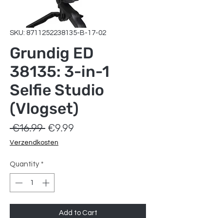
SKU: 8711252238135-B-17-02
Grundig ED
38135: 3-in-1
Selfie Studio
(Vlogset)
Regular
Sale
 €16.99 
€9.99
Price
Price
Verzendkosten
Quantity
*
Add to Cart