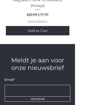
(Hoesje)
Regular Price
Sale Price
€29.99
€19.99
Verzendkosten
Add to Cart
Meldt je aan voor
onze nieuwsbrief
Email*
Verzend