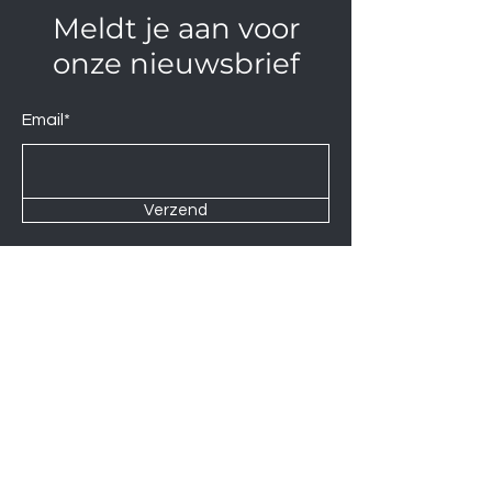
Meldt je aan voor
onze nieuwsbrief
Email*
Verzend
Contact us at
Wij zijn elke Zaterdag geopend van
10:00 tot 14:00.
U kunt natuurlijk ook op afspraak op
andere momenten langskomen.
Let op
06-06-2026
zijn wij gesloten.