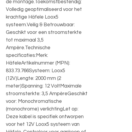
de montage.Toekomstbestendig:
Volledig geoptimaliseerd voor het
krachtige Häfele Loox5
systeem.Veilig & Betrouwbaar:
Geschikt voor een stroomsterkte
tot maximaal 3,5
Ampère.Technische
specificaties:Merk:
HäfeleArtikelnummer (MPN):
833.73.766Systeem: Loox5
(12V)Lengte: 2000 mm (2
meter)Spanning: 12 VoltMaximale
stroomsterkte: 3,5 AmpèreGeschikt
voor: Monochromatische
(monochrome) verlichtingLet op:
Deze kabel is specifiek ontworpen
voor het 12V Loox5 systeem van
Häfele. Controleer voor aankoop of