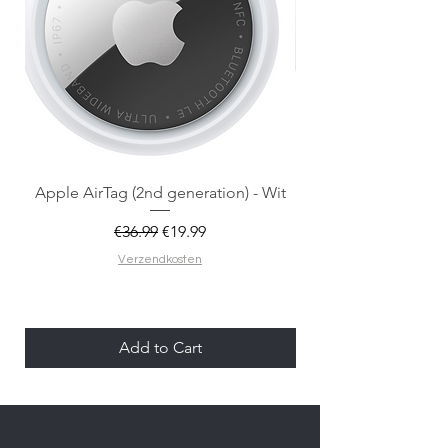
Apple AirTag (2nd generation) - Wit
Regular Price
Sale Price
€36.99
€19.99
Verzendkosten
Add to Cart