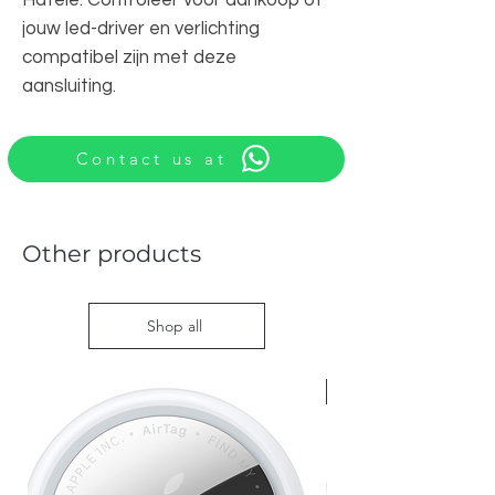
jouw led-driver en verlichting
compatibel zijn met deze
aansluiting.
Contact us at
Other products
Shop all
Nieuw met doos