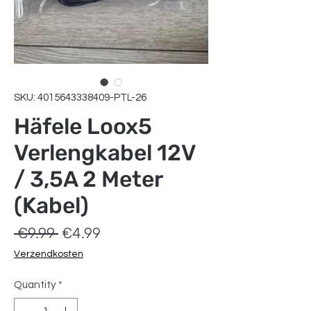
SKU: 4015643338409-PTL-26
Häfele Loox5
Verlengkabel 12V
/ 3,5A 2 Meter
(Kabel)
Regular
Sale
 €9.99 
€4.99
Price
Price
Verzendkosten
Quantity
*