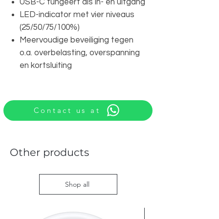
USB-C fungeert als in- én uitgang
LED-indicator met vier niveaus
(25/50/75/100%)
Meervoudige beveiliging tegen
o.a. overbelasting, overspanning
en kortsluiting
Contact us at
Other products
Shop all
Nieuw met doos