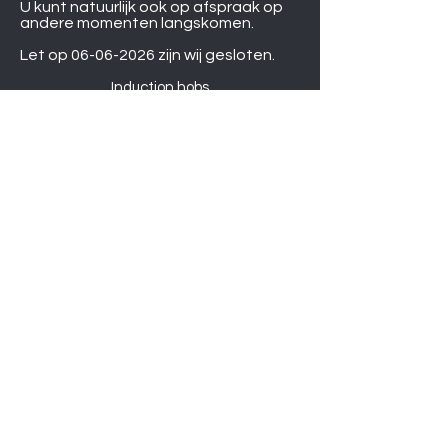
U kunt natuurlijk ook op afspraak op
andere momenten langskomen.
Let op
06-06-2026
zijn wij gesloten.
Induction hobs
Extractor hoods
Washing machines
Warming drawers
TVs
Air conditioners
Gourmet sets
Microwaves
DVD players
Humidifiers
Printers
Shower sets
Gas hobs