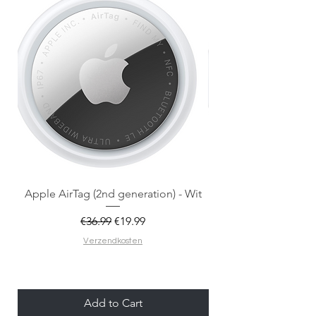
Apple AirTag (2nd generation) - Wit
Regular Price
Sale Price
€36.99
€19.99
Verzendkosten
Add to Cart