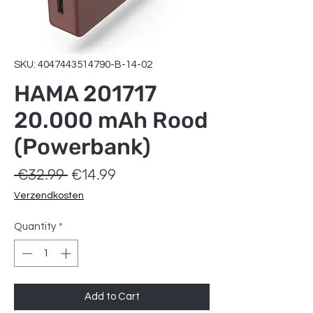
SKU: 4047443514790-B-14-02
HAMA 201717
20.000 mAh Rood
(Powerbank)
Regular
Sale
 €32.99 
€14.99
Price
Price
Verzendkosten
Quantity
*
Add to Cart