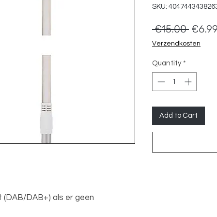
SKU: 404744343826
Regul
 €15.00 
€6.9
Price
Verzendkosten
Quantity
*
Add to Cart
st (DAB/DAB+) als er geen