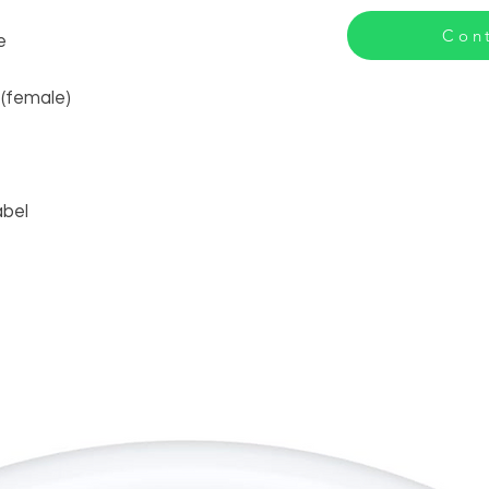
Cont
e
 (female)
abel