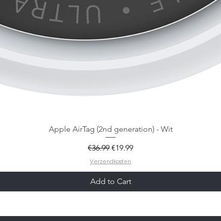
Apple AirTag (2nd generation) - Wit
Regular Price
Sale Price
€36.99
€19.99
Verzendkosten
Add to Cart