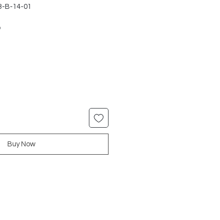
3-B-14-01
ar
Sale
9
Price
Buy Now