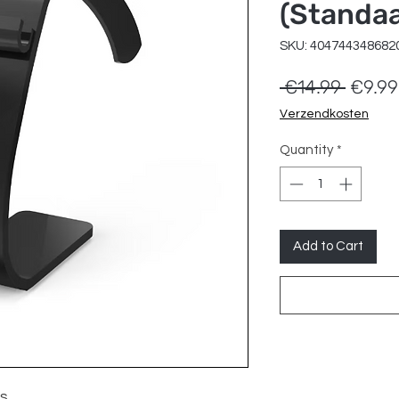
(Standa
SKU: 404744348682
Regula
 €14.99 
€9.99
Price
Verzendkosten
Quantity
*
Add to Cart
os