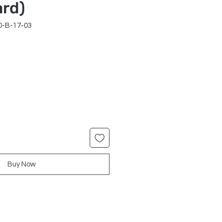
ard)
0-B-17-03
r
Sale
Price
Buy Now