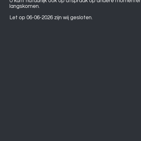
U kunt natuurlijk ook op afspraak op andere momente
langskomen.
Let op 06-06-2026 zijn wij gesloten.