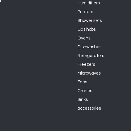
n
Humidifiers
Printers
Shower sets
Gas hobs
Ovens
Dishwasher
Refrigerators
Freezers
Microwaves
Fans
Cranes
Sinks
accessories