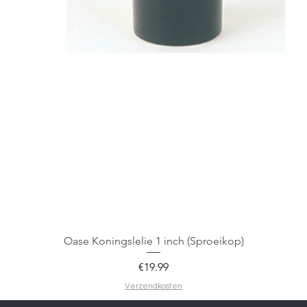
Oase Koningslelie 1 inch (Sproeikop)
Price
€19.99
Verzendkosten