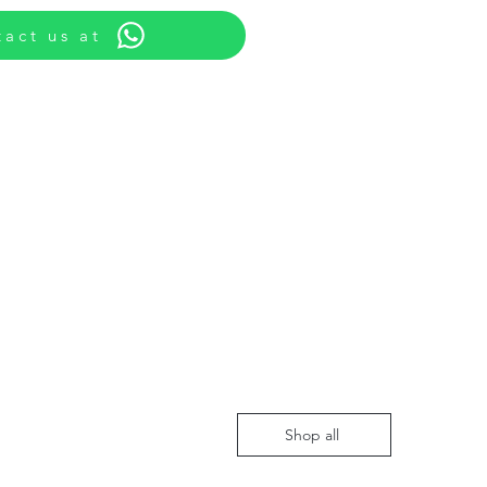
act us at
Shop all