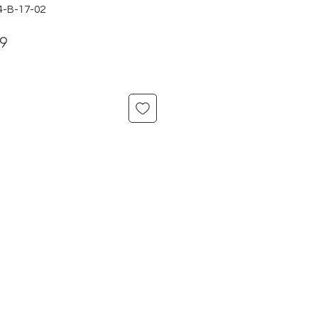
4-B-17-02
ar
Sale
99
Price