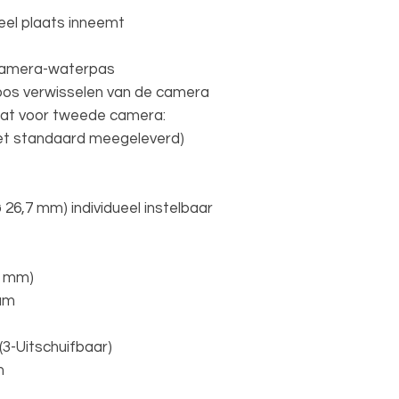
veel plaats inneemt
camera-waterpas
loos verwisselen van de camera
aat voor tweede camera:
niet standaard meegeleverd)
ø 26,7 mm) individueel instelbaar
,4 mm)
um
(3-Uitschuifbaar)
m