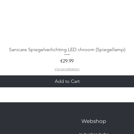
Sanicare Spiegelverlichting LED chroom (Spiegellamp)
Price
€29.99
Verzendkosten
Add to Cart
Webshop