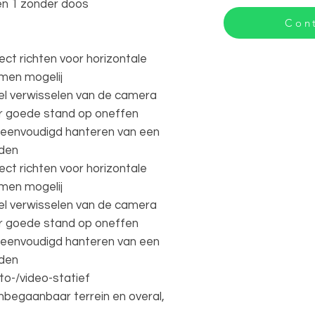
en 1 zonder doos
Cont
ct richten voor horizontale
men mogelij
nel verwisselen van de camera
or goede stand op oneffen
reenvoudigd hanteren van een
nden
ct richten voor horizontale
men mogelij
nel verwisselen van de camera
or goede stand op oneffen
reenvoudigd hanteren van een
nden
oto-/video-statief
nbegaanbaar terrein en overal,