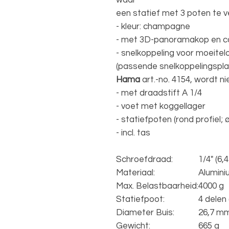
waar
een statief met 3 poten te 
- kleur: champagne
- met 3D-panoramakop en 
- snelkoppeling voor moeite
(passende snelkoppelingspl
Hama
art.-no. 4154, wordt 
- met draadstift A 1/4
- voet met koggellager
- statiefpoten (rond profiel; 
- incl. tas
Schroefdraad:
1/4" (6
Materiaal:
Alumini
Max. Belastbaarheid:
4000 g
Statiefpoot:
4 delen 
Diameter Buis:
26,7 m
Gewicht:
665 g