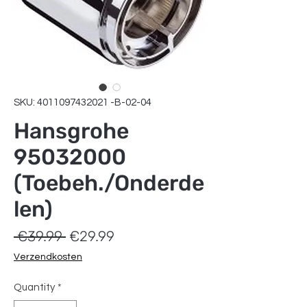
SKU: 4011097432021 -B-02-04
Hansgrohe
95032000
(Toebeh./Onderde
len)
Regular
Sale
 €39.99 
€29.99
Price
Price
Verzendkosten
Quantity
*