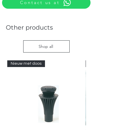
Contact us at
Other products
Shop all
Nieuw met doos
Nieuw met doos