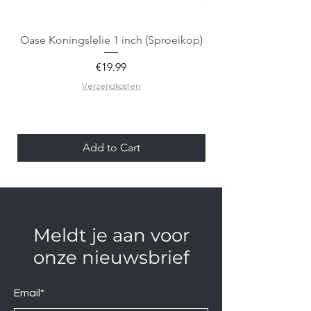
Oase Koningslelie 1 inch (Sproeikop)
Spigen EZ Fit GLAS.
Price
€19.99
Verzendkosten
Add to Cart
Meldt je aan voor
onze nieuwsbrief
Email*