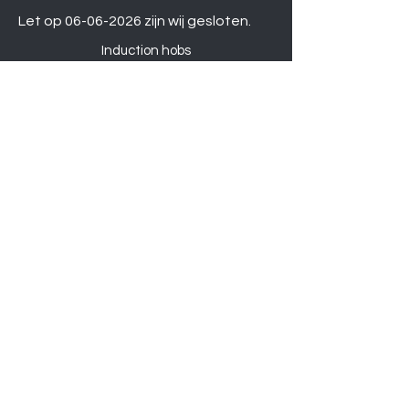
Let op
06-06-2026
zijn wij gesloten.
Induction hobs
Extractor hoods
Washing machines
Warming drawers
TVs
Air conditioners
Gourmet sets
Microwaves
DVD players
Humidifiers
Printers
Shower sets
Gas hobs
Ovens