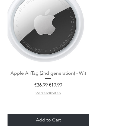
Apple AirTag (2nd generation) - Wit
Regular Price
Sale Price
€36.99
€19.99
Verzendkosten
Add to Cart