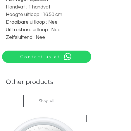
Handvat : 1 handvat
Hoogte uitloop : 16.50 cm
Draaibare uitloop : Nee
Uittrekbare uitloop : Nee
Zelfsluitend : Nee
Contact us at
Other products
Shop all
Nieuw met doos