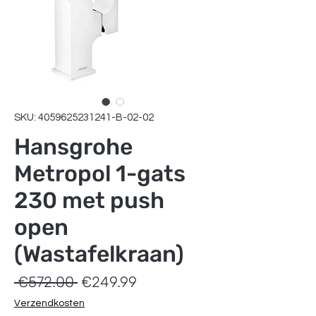
SKU: 4059625231241-B-02-02
Hansgrohe
Metropol 1-gats
230 met push
open
(Wastafelkraan)
Regular
Sale
 €572.00 
€249.99
Price
Price
Verzendkosten