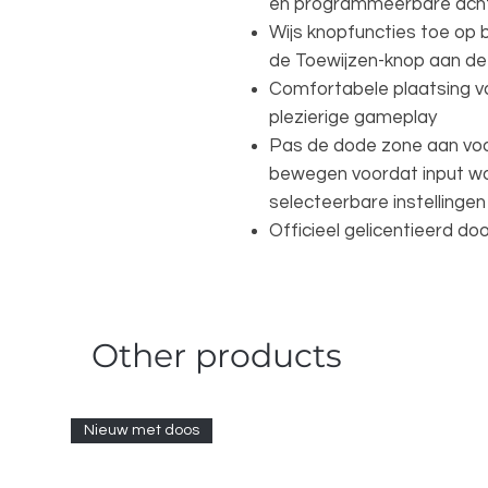
en programmeerbare ach
Wijs knopfuncties toe op 
de Toewijzen-knop aan d
Comfortabele plaatsing v
plezierige gameplay
Pas de dode zone aan voo
bewegen voordat input wo
selecteerbare instellingen
Officieel gelicentieerd d
Other products
Nieuw met doos