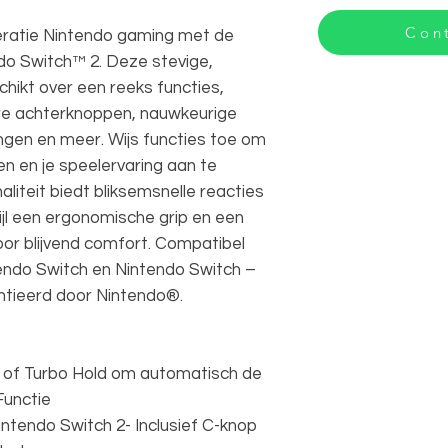
Cont
eratie Nintendo gaming met de
o Switch™ 2. Deze stevige,
hikt over een reeks functies,
 achterknoppen, nauwkeurige
ingen en meer. Wijs functies toe om
igen en je speelervaring aan te
liteit biedt bliksemsnelle reacties
jl een ergonomische grip en een
voor blijvend comfort. Compatibel
endo Switch en Nintendo Switch –
entieerd door Nintendo®.
ur of Turbo Hold om automatisch de
Functie
intendo Switch 2- Inclusief C-knop