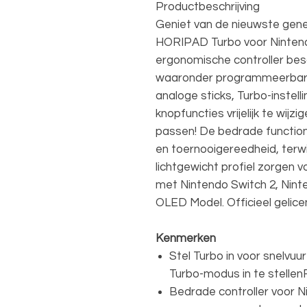
Productbeschrijving
Geniet van de nieuwste gen
HORIPAD Turbo voor Nintend
ergonomische controller besc
waaronder programmeerbare
analoge sticks, Turbo-instell
knopfuncties vrijelijk te wijz
passen! De bedrade functiona
en toernooigereedheid, terwi
lichtgewicht profiel zorgen 
met Nintendo Switch 2, Nint
OLED Model. Officieel gelic
Kenmerken
Stel Turbo in voor snelvu
Turbo-modus in te stellen
Bedrade controller voor N