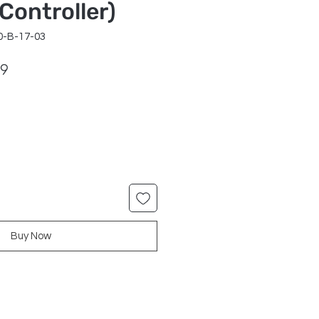
Controller)
0-B-17-03
ar
Sale
99
Price
Buy Now