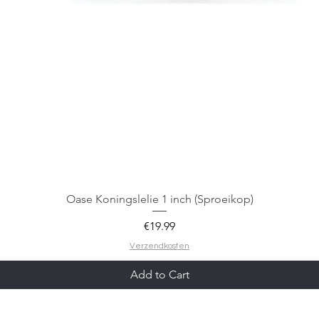
Oase Koningslelie 1 inch (Sproeikop)
Price
€19.99
Verzendkosten
Add to Cart