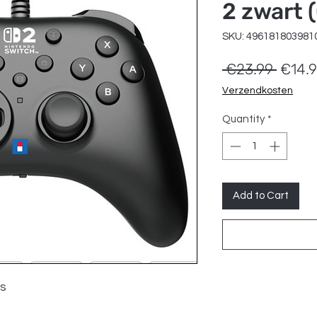
2 zwart (
SKU: 496181803981
Regul
 €23.99 
€14.
Price
Verzendkosten
Quantity
*
Add to Cart
os