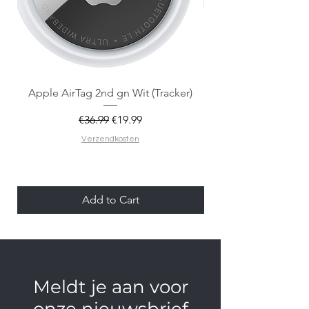
Apple AirTag 2nd gn Wit (Tracker)
Apple AirTag 2nd gen
Regular Price
Sale Price
€36.99
€19.99
Verzendkosten
Add to Cart
Meldt je aan voor