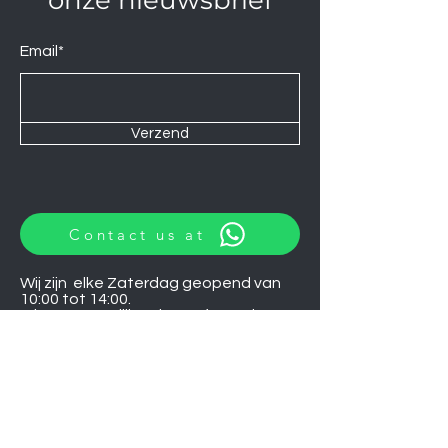
onze nieuwsbrief
Email*
Verzend
Contact us at
Wij zijn elke Zaterdag geopend van
10:00 tot 14:00.
U kunt natuurlijk ook op afspraak op
andere momenten langskomen.
Let op
06-06-2026
zijn wij gesloten.
Induction hobs
Extractor hoods