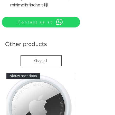
minimalistische stijl
Contact us at
Other products
Shop all
Nieuw met doos
Nieuw met doos