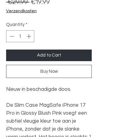
Regular
Sale
 €29.99 
€19.99
Price
Price
Verzendkosten
Quantity
*
Add to Cart
Buy Now
Nieuw in beschadigde doos.
De Slim Case MagSafe iPhone 17
Pro in Glossy Blush Pink voegt een
subtiel vleugje kleur toe aan je
iPhone, zonder dat je de slanke
vorm verliest. Het hoesje is slechts 1