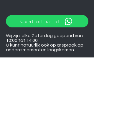
Contact us at
Wij zijn elke Zaterdag geopend van
10:00 tot 14:00.
U kunt natuurlijk ook op afspraak op
andere momenten langskomen.
Let op
06-06-2026
zijn wij gesloten.
Induction hobs
Extractor hoods
Washing machines
Warming drawers
TVs
Air conditioners
Gourmet sets
Microwaves