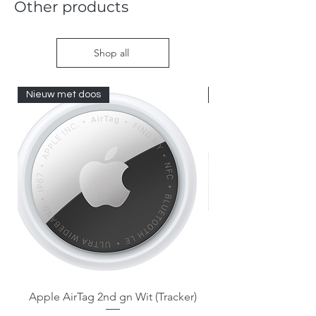
Other products
Shop all
Nieuw met doos
Nieuw met doos
Apple AirTag 2nd gn Wit (Tracker)
Apple AirTag 2nd gen