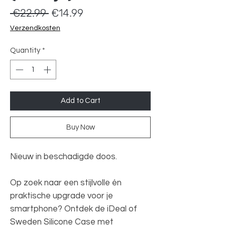
Regular
Sale
 €22.99 
€14.99
Price
Price
Verzendkosten
Quantity
*
Add to Cart
Buy Now
Nieuw in beschadigde doos.
Op zoek naar een stijlvolle én
praktische upgrade voor je
smartphone? Ontdek de iDeal of
Sweden Silicone Case met