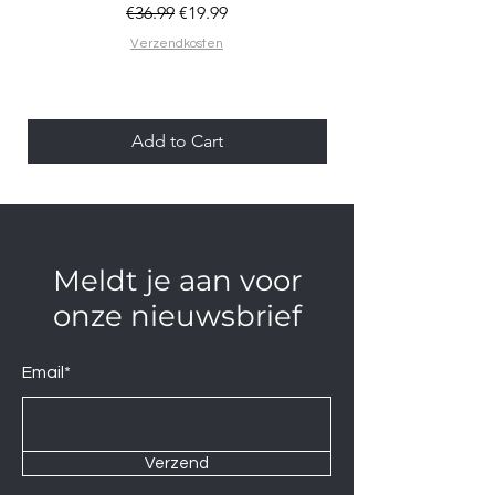
Regular Price
Sale Price
€36.99
€19.99
Verzendkosten
Add to Cart
Meldt je aan voor
onze nieuwsbrief
Email*
Verzend