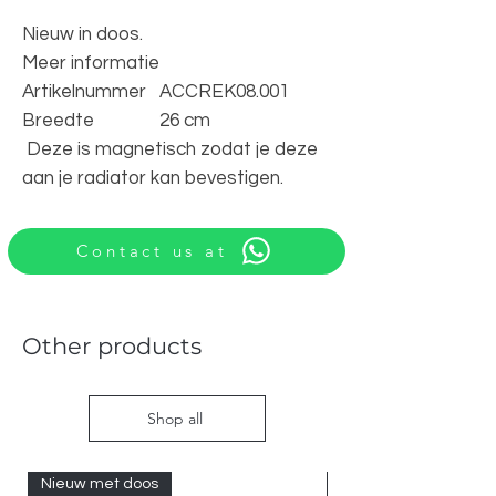
Nieuw in doos.
Meer informatie
Artikelnummer
ACCREK08.001
Breedte
26 cm
Deze is magnetisch zodat je deze
aan je radiator kan bevestigen.
Contact us at
Other products
Shop all
Nieuw met doos
Nieuw met doos