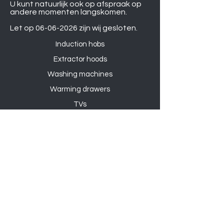
U kunt natuurlijk ook op afspraak op
andere momenten langskomen.
Let op
06-06-2026
zijn wij gesloten.
Induction hobs
Extractor hoods
Washing machines
Warming drawers
TVs
Air conditioners
Gourmet sets
Microwaves
DVD players
Humidifiers
Printers
Shower sets