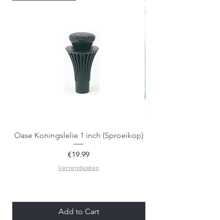
Oase Koningslelie 1 inch (Sproeikop)
Spigen EZ Fit GLAS.
Price
€19.99
Verzendkosten
Add to Cart