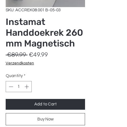
SKU: ACCREK08.001 B-05-03
Instamat
Handdoekrek 260
mm Magnetisch
Regular
Sale
 €89.99 
€49.99
Price
Price
Verzendkosten
Quantity
*
Add to Cart
Buy Now