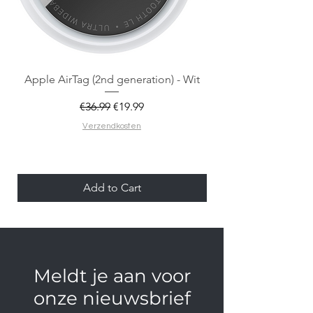
Apple AirTag (2nd generation) - Wit
Regular Price
Sale Price
€36.99
€19.99
Verzendkosten
Add to Cart
Meldt je aan voor
onze nieuwsbrief