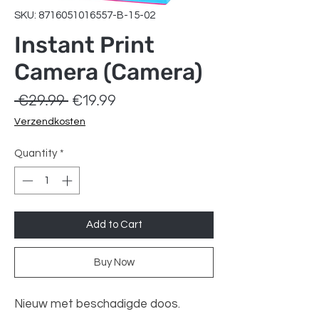
SKU: 8716051016557-B-15-02
Instant Print
Camera (Camera)
Regular
Sale
 €29.99 
€19.99
Price
Price
Verzendkosten
Quantity
*
Add to Cart
Buy Now
Nieuw met beschadigde doos.