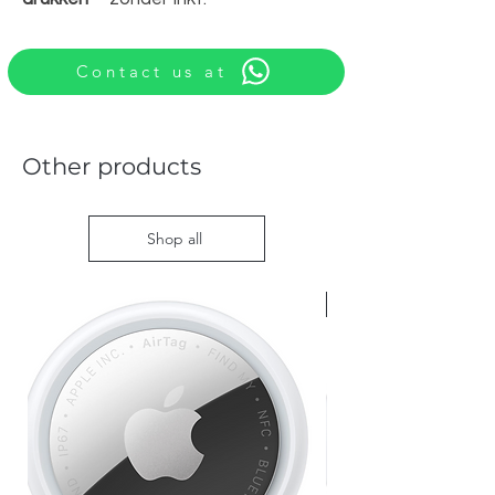
Contact us at
Other products
Shop all
Nieuw met doos