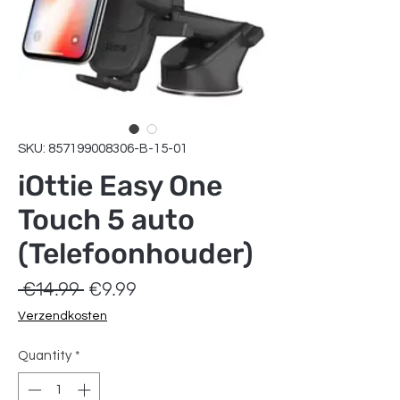
SKU: 857199008306-B-15-01
iOttie Easy One
Touch 5 auto
(Telefoonhouder)
Regular
Sale
 €14.99 
€9.99
Price
Price
Verzendkosten
Quantity
*