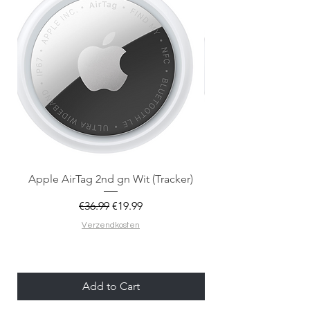
Apple AirTag 2nd gn Wit (Tracker)
Apple AirTag 2nd gen
Regular Price
Sale Price
€36.99
€19.99
Verzendkosten
Add to Cart