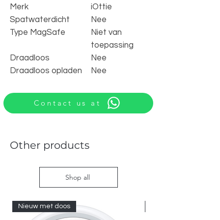
Merk
iOttie
Spatwaterdicht
Nee
Type MagSafe
Niet van
toepassing
Draadloos
Nee
Draadloos opladen
Nee
Contact us at
Other products
Shop all
Nieuw met doos
Nieuw met doos