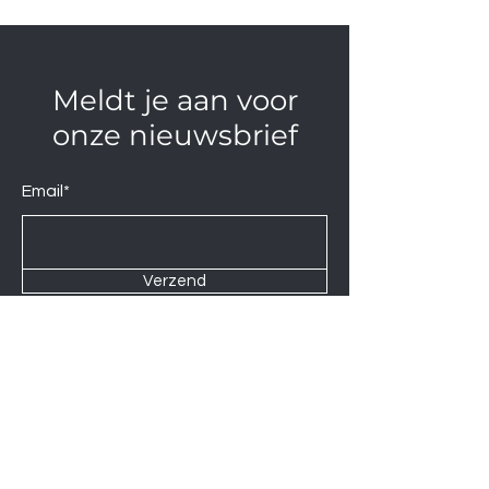
Meldt je aan voor
onze nieuwsbrief
Email*
Verzend
Contact us at
Wij zijn elke Zaterdag geopend van
10:00 tot 14:00.
U kunt natuurlijk ook op afspraak op