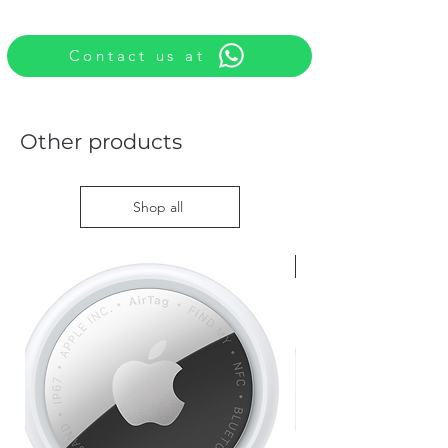
Contact us at
Other products
Shop all
Nieuw met doos