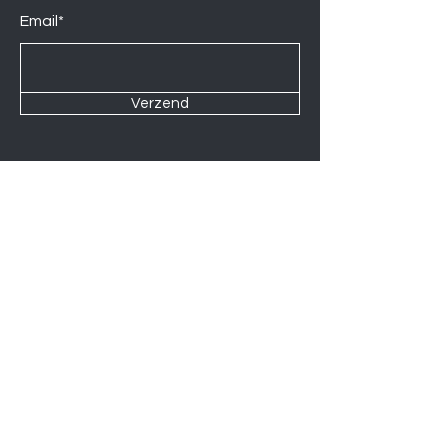
Email*
Verzend
Contact us at
Wij zijn elke Zaterdag geopend van
10:00 tot 14:00.
U kunt natuurlijk ook op afspraak op
andere momenten langskomen.
Let op
06-06-2026
zijn wij gesloten.
Induction hobs
Extractor hoods
Washing machines