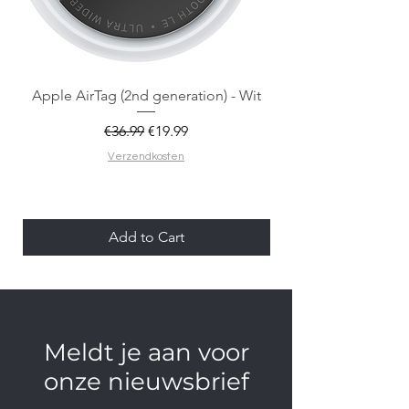
Apple AirTag (2nd generation) - Wit
Regular Price
Sale Price
€36.99
€19.99
Verzendkosten
Add to Cart
Meldt je aan voor
onze nieuwsbrief