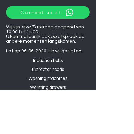
Contact us at
Wij zijn elke Zaterdag geopend van
10:00 tot 14:00.
U kunt natuurlijk ook op afspraak op
andere momenten langskomen.
Let op
06-06-2026
zijn wij gesloten.
Induction hobs
Extractor hoods
Washing machines
Warming drawers
TVs
Air conditioners
Gourmet sets
Microwaves
DVD players