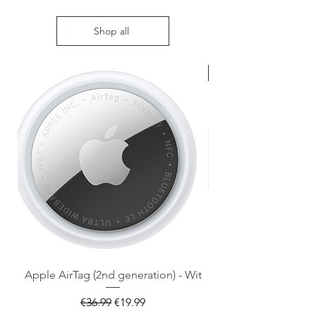
Shop all
Nieuw met doos
Apple AirTag (2nd generation) - Wit
Regular Price
Sale Price
€36.99
€19.99