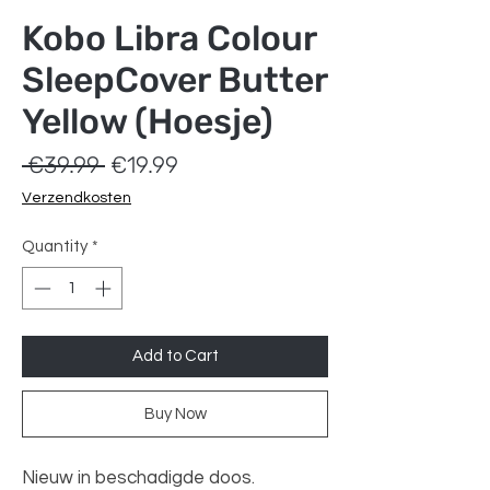
Kobo Libra Colour
SleepCover Butter
Yellow (Hoesje)
Regular
Sale
 €39.99 
€19.99
Price
Price
Verzendkosten
Quantity
*
Add to Cart
Buy Now
Nieuw in beschadigde doos.