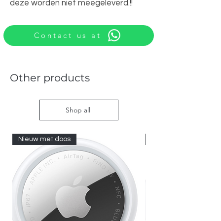
deze worden niet meegeleverd.!!
Contact us at
Other products
Shop all
Nieuw met doos
Nieuw met doos