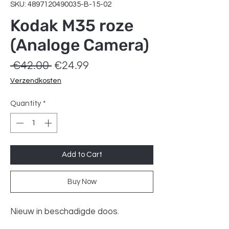
SKU: 4897120490035-B-15-02
Kodak M35 roze
(Analoge Camera)
Regular
Sale
 €42.00 
€24.99
Price
Price
Verzendkosten
Quantity
*
Add to Cart
Buy Now
Nieuw in beschadigde doos.