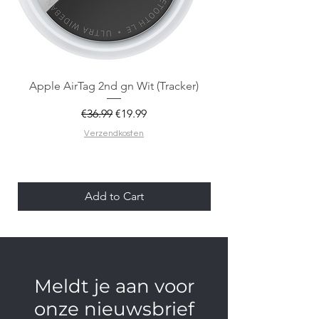
Apple AirTag 2nd gn Wit (Tracker)
Apple AirTag 2nd gen
Regular Price
Sale Price
€36.99
€19.99
Verzendkosten
Add to Cart
Meldt je aan voor
onze nieuwsbrief