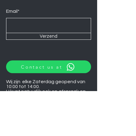
Email*
Verzend
Contact us at
Wij zijn elke Zaterdag geopend van
10:00 tot 14:00.
U kunt natuurlijk ook op afspraak op
andere momenten langskomen.
Let op
06-06-2026
zijn wij gesloten.
Induction hobs
Extractor hoods
Washing machines