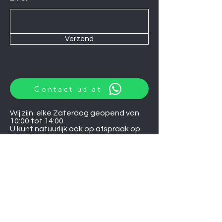
Verzend
Contact us at
Wij zijn elke Zaterdag geopend van
10:00 tot 14:00.
U kunt natuurlijk ook op afspraak op
andere momenten langskomen.
Let op
06-06-2026
zijn wij gesloten.
Induction hobs
Extractor hoods
Washing machines
Warming drawers