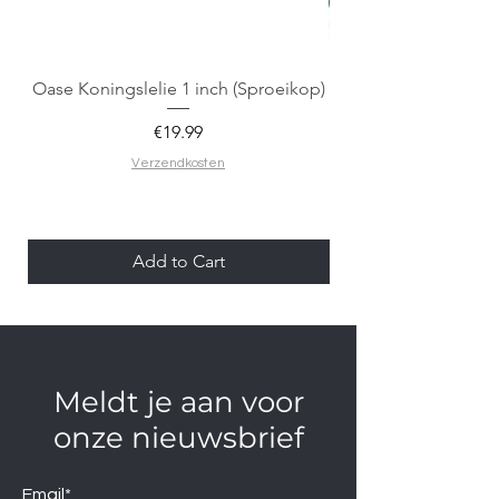
Oase Koningslelie 1 inch (Sproeikop)
Spigen EZ Fit GLAS.
Price
€19.99
Verzendkosten
Add to Cart
Meldt je aan voor
onze nieuwsbrief
Email*