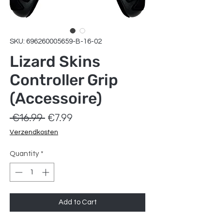
SKU: 696260005659-B-16-02
Lizard Skins
Controller Grip
(Accessoire)
Regular
Sale
 €16.99 
€7.99
Price
Price
Verzendkosten
Quantity
*
Add to Cart