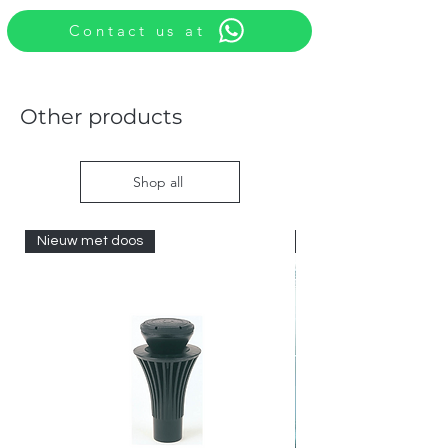
Contact us at
Other products
Shop all
Nieuw met doos
Nieuw met doos