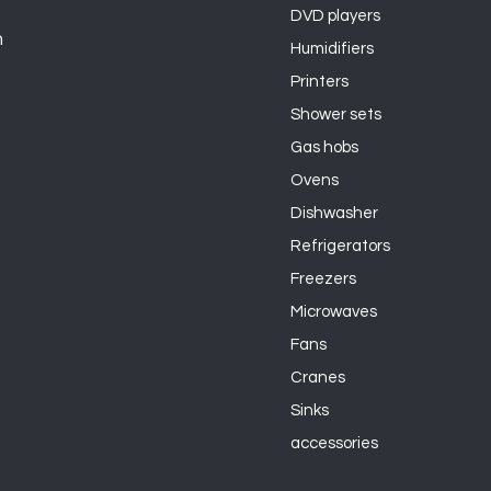
DVD players
n
Humidifiers
Printers
Shower sets
Gas hobs
Ovens
Dishwasher
Refrigerators
Freezers
Microwaves
Fans
Cranes
Sinks
accessories