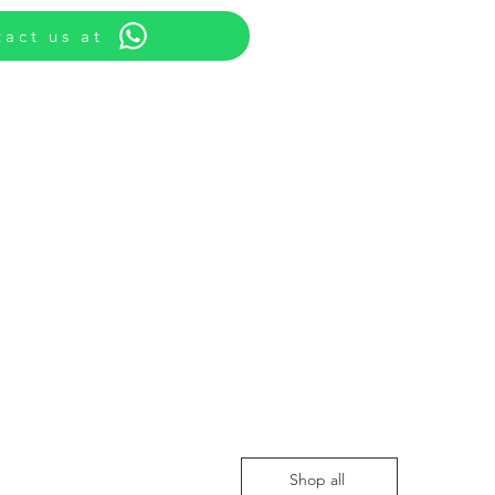
act us at
Shop all