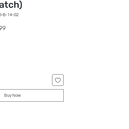
atch)
0-B-14-02
ar
Sale
99
Price
Buy Now