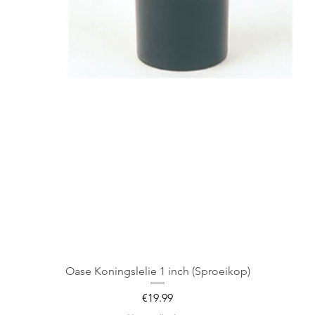
Oase Koningslelie 1 inch (Sproeikop)
Price
€19.99