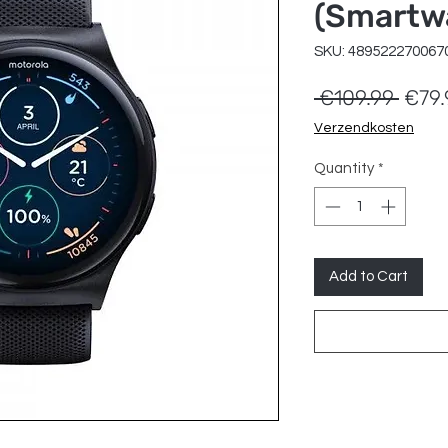
(Smartw
SKU: 489522270067
Regul
 €109.99 
€79.
Price
Verzendkosten
Quantity
*
Add to Cart