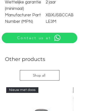
Wettelijke garantie
2 jaar
(minimaal)
Manufacturer Part
XBXUSBCCAB
Number (MPN)
LE3M
Contact us at
Other products
Shop all
Nieuw met doos
Nieuw met doos