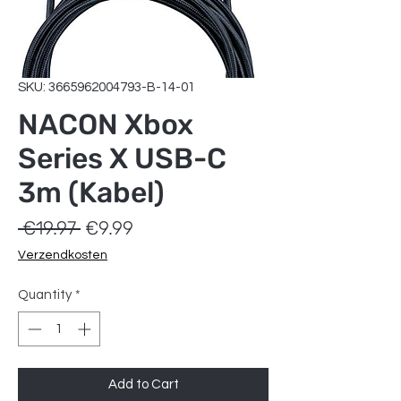
SKU: 3665962004793-B-14-01
NACON Xbox
Series X USB-C
3m (Kabel)
Regular
Sale
 €19.97 
€9.99
Price
Price
Verzendkosten
Quantity
*
Add to Cart