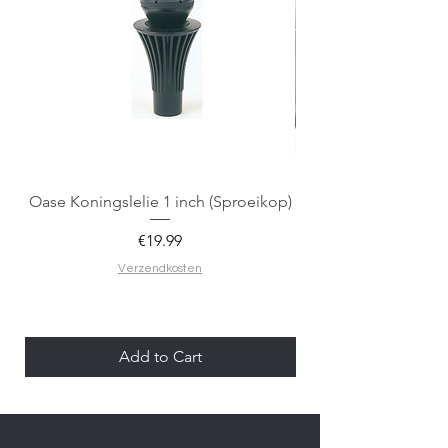
Oase Koningslelie 1 inch (Sproeikop)
Spigen EZ Fit GLAS.
Price
€19.99
Verzendkosten
Add to Cart