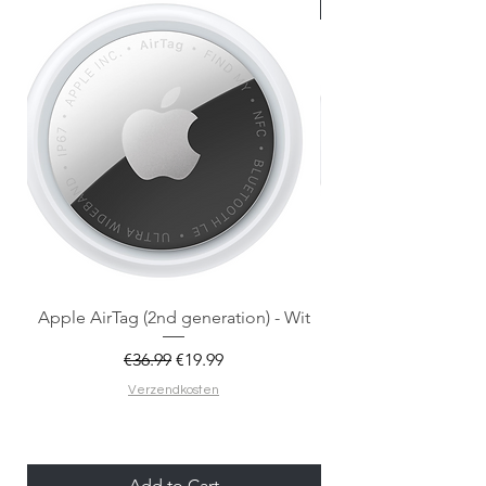
Nieuw met doos
Apple AirTag (2nd generation) - Wit
Regular Price
Sale Price
€36.99
€19.99
Verzendkosten
Add to Cart