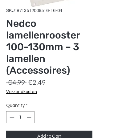
SKU: 8713512009516-16-04
Nedco
lamellenrooster
100-130mm – 3
lamellen
(Accessoires)
Regular
Sale
 €4.99 
€2.49
Price
Price
Verzendkosten
Quantity
*
Add to Cart