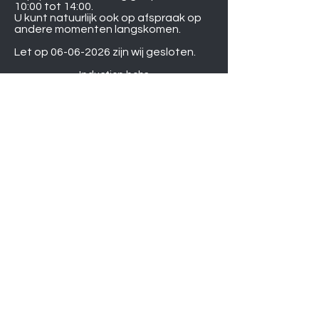
10:00 tot 14:00.
U kunt natuurlijk ook op afspraak op
andere momenten langskomen.
Let op
06-06-2026
zijn wij gesloten.
Induction hobs
Extractor hoods
Washing machines
Warming drawers
TVs
Air conditioners
Gourmet sets
Microwaves
DVD players
Humidifiers
Printers
Shower sets