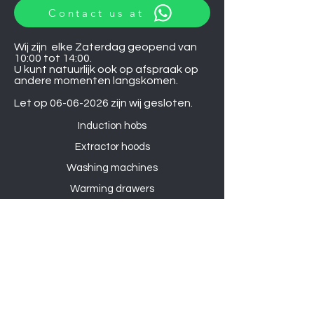
Contact us at
Wij zijn elke Zaterdag geopend van
10:00 tot 14:00.
U kunt natuurlijk ook op afspraak op
andere momenten langskomen.
Let op
06-06-2026
zijn wij gesloten.
Induction hobs
Extractor hoods
Washing machines
Warming drawers
TVs
Air conditioners
Gourmet sets
Microwaves
DVD players