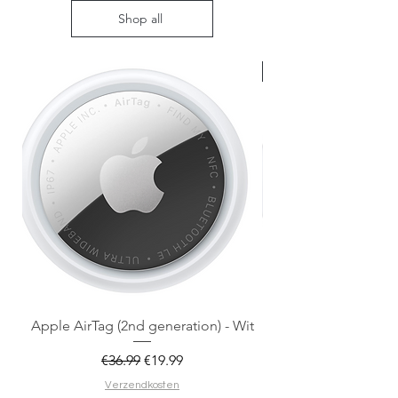
Shop all
Nieuw met doos
Apple AirTag (2nd generation) - Wit
Regular Price
Sale Price
€36.99
€19.99
Verzendkosten