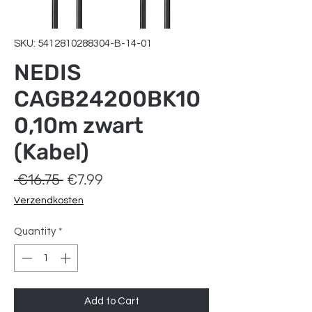
SKU: 5412810288304-B-14-01
NEDIS
CAGB24200BK10
0,10m zwart
(Kabel)
Regular
Sale
 €16.75 
€7.99
Price
Price
Verzendkosten
Quantity
*
Add to Cart